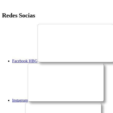
Saltar
Redes Socias
para
o
conteúdo
Facebook HBG
Instagram