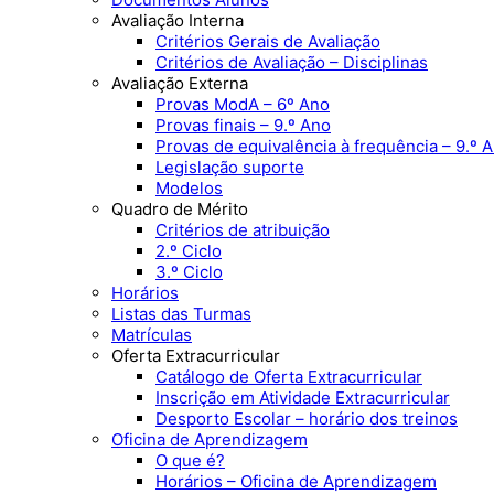
Avaliação Interna
Critérios Gerais de Avaliação
Critérios de Avaliação – Disciplinas
Avaliação Externa
Provas ModA – 6º Ano
Provas finais – 9.º Ano
Provas de equivalência à frequência – 9.º 
Legislação suporte
Modelos
Quadro de Mérito
Critérios de atribuição
2.º Ciclo
3.º Ciclo
Horários
Listas das Turmas
Matrículas
Oferta Extracurricular
Catálogo de Oferta Extracurricular
Inscrição em Atividade Extracurricular
Desporto Escolar – horário dos treinos
Oficina de Aprendizagem
O que é?
Horários – Oficina de Aprendizagem