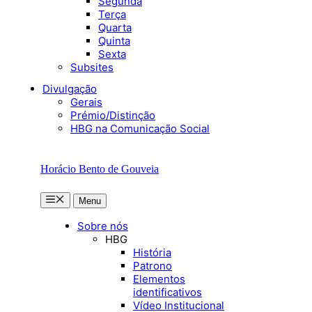
Segunda
Terça
Quarta
Quinta
Sexta
Subsites
Divulgação
Gerais
Prémio/Distinção
HBG na Comunicação Social
Horácio Bento de Gouveia
Menu
Menu
Sobre nós
HBG
História
Patrono
Elementos
identificativos
Vídeo Institucional