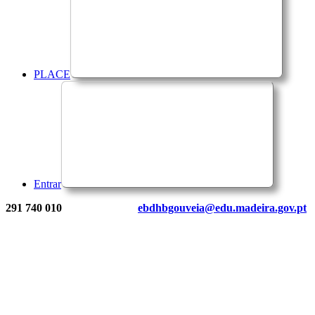
PLACE
Entrar
291 740 010
ebdhbgouveia@edu.madeira.gov.pt