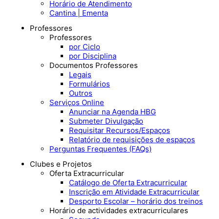
Horário de Atendimento
Cantina | Ementa
Professores
Professores
por Ciclo
por Disciplina
Documentos Professores
Legais
Formulários
Outros
Serviços Online
Anunciar na Agenda HBG
Submeter Divulgação
Requisitar Recursos/Espaços
Relatório de requisições de espaços
Perguntas Frequentes (FAQs)
Clubes e Projetos
Oferta Extracurricular
Catálogo de Oferta Extracurricular
Inscrição em Atividade Extracurricular
Desporto Escolar – horário dos treinos
Horário de actividades extracurriculares