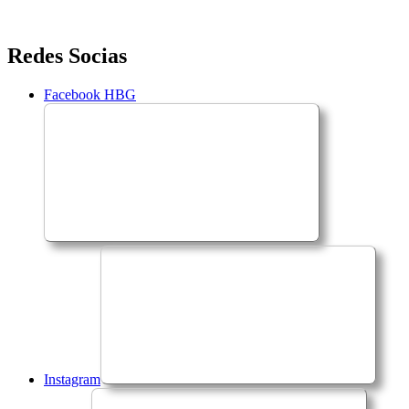
Saltar
Redes Socias
para
o
Facebook HBG
conteúdo
Instagram