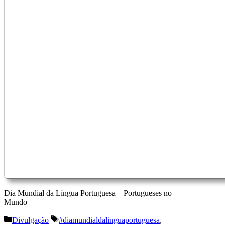
Dia Mundial da Língua Portuguesa – Portugueses no
Mundo
Categorias
Etiquetas
Divulgação
#diamundialdalinguaportuguesa
,