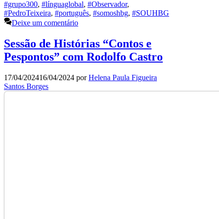
#grupo300
,
#línguaglobal
,
#Observador
,
#PedroTeixeira
,
#português
,
#somoshbg
,
#SOUHBG
Deixe um comentário
Sessão de Histórias “Contos e
Pespontos” com Rodolfo Castro
17/04/2024
16/04/2024
por
Helena Paula Figueira
Santos Borges