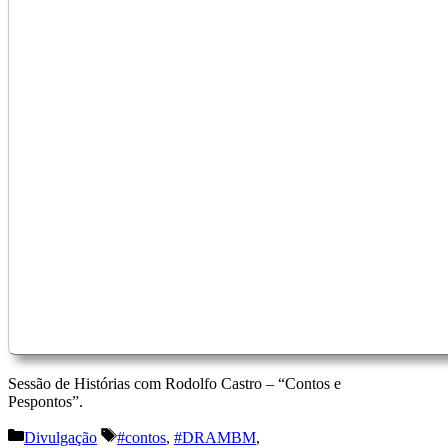
Sessão de Histórias com Rodolfo Castro – “Contos e
Pespontos”.
Categorias
Etiquetas
Divulgação
#contos
,
#DRAMBM
,