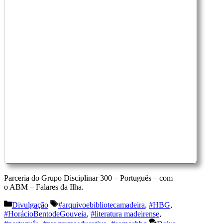
Parceria do Grupo Disciplinar 300 – Português – com
o ABM – Falares da Ilha.
Categorias
Etiquetas
Divulgação
#arquivoebibliotecamadeira
,
#HBG
,
#HorácioBentodeGouveia
,
#literatura madeirense
,