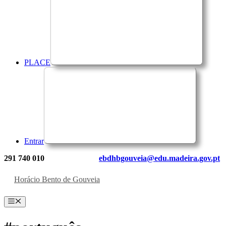
PLACE
Entrar
291 740 010
ebdhbgouveia@edu.madeira.gov.pt
Horácio Bento de Gouveia
Menu