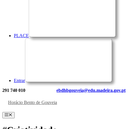
PLACE
Entrar
291 740 010
ebdhbgouveia@edu.madeira.gov.pt
Horácio Bento de Gouveia
Menu