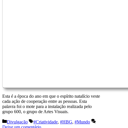
Esta é a época do ano em que o espírito natalício veste
cada ação de cooperação entre as pessoas. Esta
palavra foi o mote para a instalação realizada pelo
grupo 600, o grupo de Artes Visuais.
Categorias
Etiquetas
Divulgação
#Criatividade
,
#HBG
,
#Mundo
Deixe um comentário