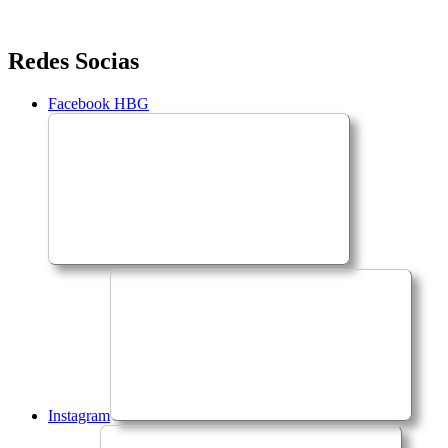
Saltar
Redes Socias
para
o
Facebook HBG
conteúdo
Instagram