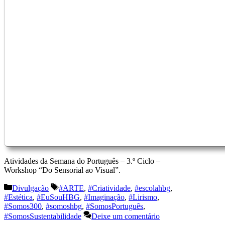
Atividades da Semana do Português – 3.º Ciclo –
Workshop “Do Sensorial ao Visual”.
Categorias
Etiquetas
Divulgação
#ARTE
,
#Criatividade
,
#escolahbg
,
#Estética
,
#EuSouHBG
,
#Imaginação
,
#Lirismo
,
#Somos300
,
#somoshbg
,
#SomosPortuguês
,
#SomosSustentabilidade
Deixe um comentário