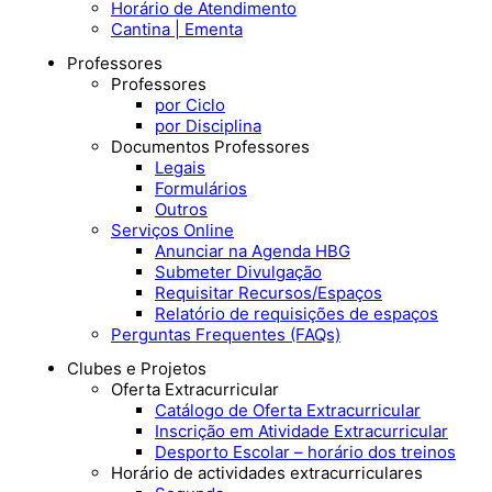
Horário de Atendimento
Cantina | Ementa
Professores
Professores
por Ciclo
por Disciplina
Documentos Professores
Legais
Formulários
Outros
Serviços Online
Anunciar na Agenda HBG
Submeter Divulgação
Requisitar Recursos/Espaços
Relatório de requisições de espaços
Perguntas Frequentes (FAQs)
Clubes e Projetos
Oferta Extracurricular
Catálogo de Oferta Extracurricular
Inscrição em Atividade Extracurricular
Desporto Escolar – horário dos treinos
Horário de actividades extracurriculares