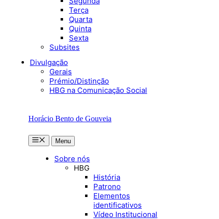
Segunda
Terça
Quarta
Quinta
Sexta
Subsites
Divulgação
Gerais
Prémio/Distinção
HBG na Comunicação Social
Horácio Bento de Gouveia
Menu
Menu
Sobre nós
HBG
História
Patrono
Elementos
identificativos
Vídeo Institucional