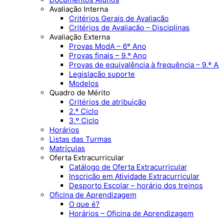
Avaliação Interna
Critérios Gerais de Avaliação
Critérios de Avaliação – Disciplinas
Avaliação Externa
Provas ModA – 6º Ano
Provas finais – 9.º Ano
Provas de equivalência à frequência – 9.º 
Legislação suporte
Modelos
Quadro de Mérito
Critérios de atribuição
2.º Ciclo
3.º Ciclo
Horários
Listas das Turmas
Matrículas
Oferta Extracurricular
Catálogo de Oferta Extracurricular
Inscrição em Atividade Extracurricular
Desporto Escolar – horário dos treinos
Oficina de Aprendizagem
O que é?
Horários – Oficina de Aprendizagem