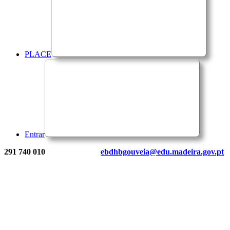
PLACE
Entrar
291 740 010
ebdhbgouveia@edu.madeira.gov.pt