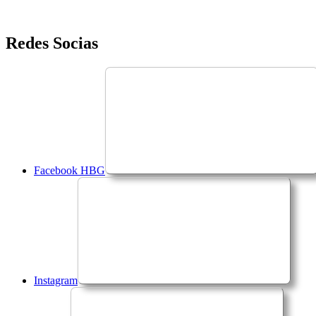
Saltar
Redes Socias
para
o
conteúdo
Facebook HBG
Instagram