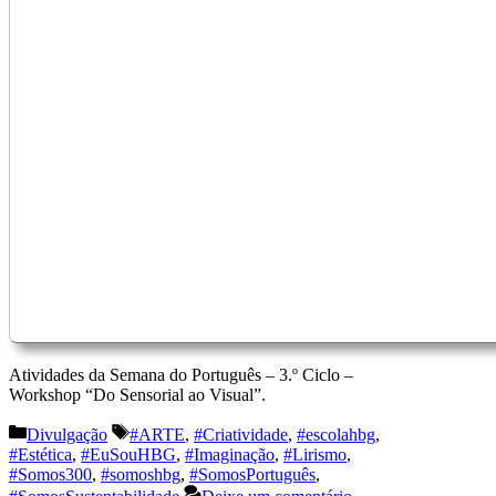
Atividades da Semana do Português – 3.º Ciclo –
Workshop “Do Sensorial ao Visual”.
Categorias
Etiquetas
Divulgação
#ARTE
,
#Criatividade
,
#escolahbg
,
#Estética
,
#EuSouHBG
,
#Imaginação
,
#Lirismo
,
#Somos300
,
#somoshbg
,
#SomosPortuguês
,