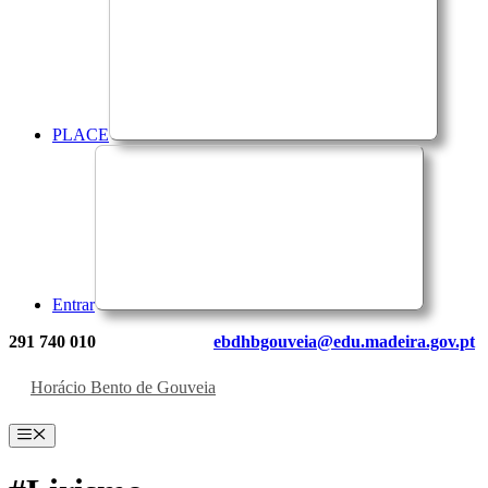
PLACE
Entrar
291 740 010
ebdhbgouveia@edu.madeira.gov.pt
Horácio Bento de Gouveia
Menu