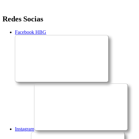
Saltar
Redes Socias
para
o
Facebook HBG
conteúdo
Instagram