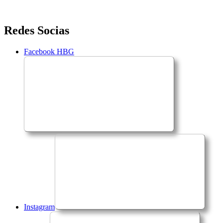
Saltar
Redes Socias
para
o
Facebook HBG
conteúdo
Instagram