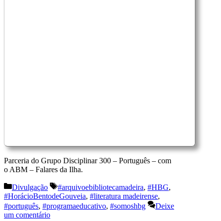
Parceria do Grupo Disciplinar 300 – Português – com
o ABM – Falares da Ilha.
Categorias
Etiquetas
Divulgação
#arquivoebibliotecamadeira
,
#HBG
,
#HorácioBentodeGouveia
,
#literatura madeirense
,
#português
,
#programaeducativo
,
#somoshbg
Deixe
um comentário