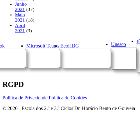
Junho
2021
(37)
Maio
2021
(18)
Abril
2021
(3)
e
Unesco
ok
Microsoft Teams
EcoHBG
RGPD
Política de Privacidade
Política de Cookies
© 2026 - Escola dos 2.º e 3.º Ciclos Dr. Horácio Bento de Gouveia