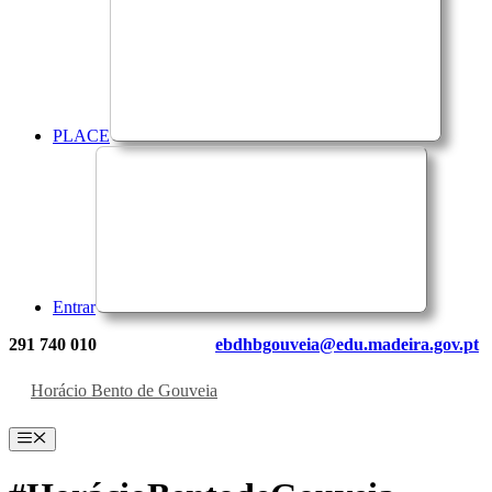
PLACE
Entrar
291 740 010
ebdhbgouveia@edu.madeira.gov.pt
Horácio Bento de Gouveia
Menu