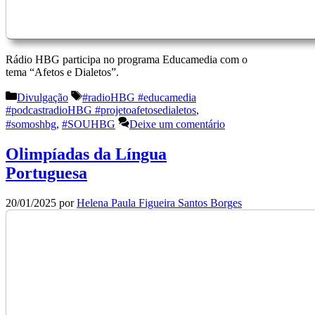
Rádio HBG participa no programa Educamedia com o
tema “Afetos e Dialetos”.
Categorias
Etiquetas
Divulgação
#radioHBG #educamedia
#podcastradioHBG #projetoafetosedialetos
,
#somoshbg
,
#SOUHBG
Deixe um comentário
Olimpíadas da Língua
Portuguesa
20/01/2025
por
Helena Paula Figueira Santos Borges