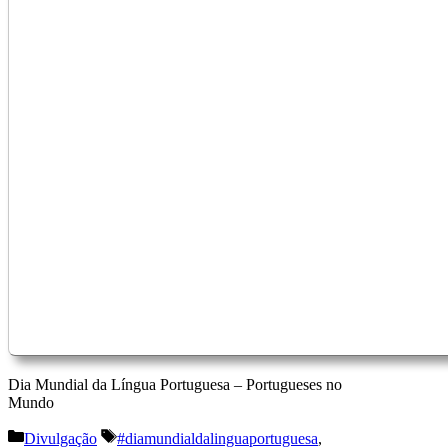
Dia Mundial da Língua Portuguesa – Portugueses no
Mundo
Categorias
Etiquetas
Divulgação
#diamundialdalinguaportuguesa
,