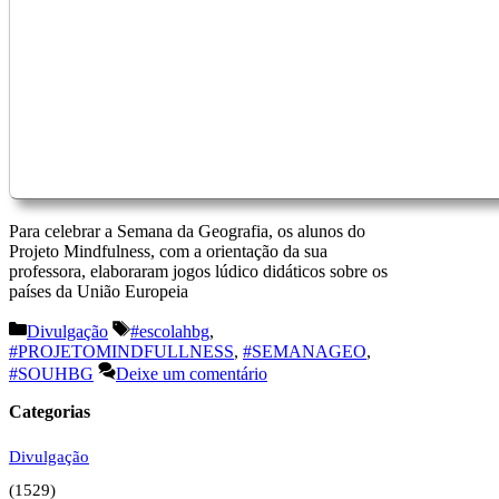
Para celebrar a Semana da Geografia, os alunos do
Projeto Mindfulness, com a orientação da sua
professora, elaboraram jogos lúdico didáticos sobre os
países da União Europeia
Categorias
Etiquetas
Divulgação
#escolahbg
,
#PROJETOMINDFULLNESS
,
#SEMANAGEO
,
#SOUHBG
Deixe um comentário
Categorias
Divulgação
(1529)