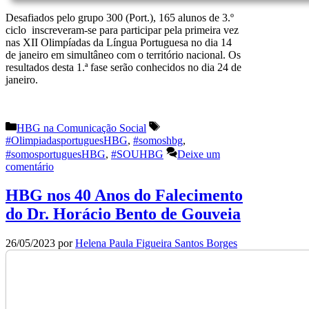
Desafiados pelo grupo 300 (Port.), 165 alunos de 3.º
ciclo inscreveram-se para participar pela primeira vez
nas XII Olimpíadas da Língua Portuguesa no dia 14
de janeiro em simultâneo com o território nacional. Os
resultados desta 1.ª fase serão conhecidos no dia 24 de
janeiro.
Categorias
Etiquetas
HBG na Comunicação Social
#OlimpiadasportuguesHBG
,
#somoshbg
,
#somosportuguesHBG
,
#SOUHBG
Deixe um
comentário
HBG nos 40 Anos do Falecimento
do Dr. Horácio Bento de Gouveia
26/05/2023
por
Helena Paula Figueira Santos Borges