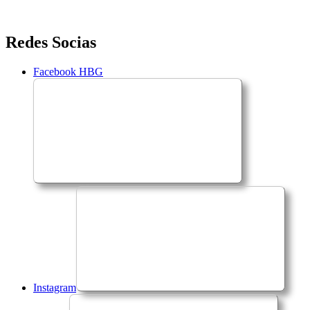
Saltar
Redes Socias
para
o
Facebook HBG
conteúdo
Instagram