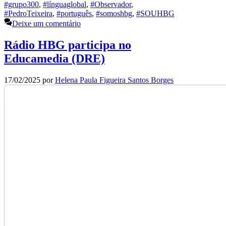
#grupo300
,
#línguaglobal
,
#Observador
,
#PedroTeixeira
,
#português
,
#somoshbg
,
#SOUHBG
Deixe um comentário
Rádio HBG participa no
Educamedia (DRE)
17/02/2025
por
Helena Paula Figueira Santos Borges