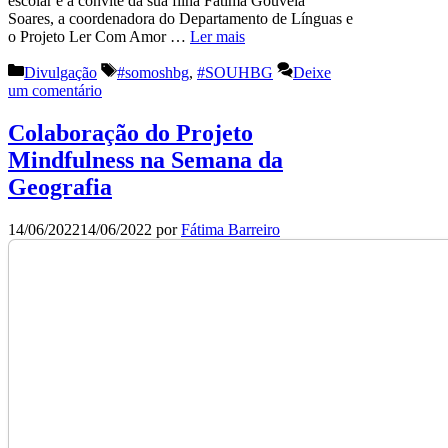
escolar e a convite da sua filha Fátima Gouveia
Soares, a coordenadora do Departamento de Línguas e
o Projeto Ler Com Amor …
Ler mais
Categorias
Etiquetas
Divulgação
#somoshbg
,
#SOUHBG
Deixe
um comentário
Colaboração do Projeto
Mindfulness na Semana da
Geografia
14/06/2022
14/06/2022
por
Fátima Barreiro