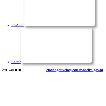
PLACE
Entrar
291 740 010
ebdhbgouveia@edu.madeira.gov.pt