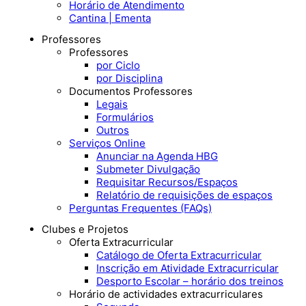
Horário de Atendimento
Cantina | Ementa
Professores
Professores
por Ciclo
por Disciplina
Documentos Professores
Legais
Formulários
Outros
Serviços Online
Anunciar na Agenda HBG
Submeter Divulgação
Requisitar Recursos/Espaços
Relatório de requisições de espaços
Perguntas Frequentes (FAQs)
Clubes e Projetos
Oferta Extracurricular
Catálogo de Oferta Extracurricular
Inscrição em Atividade Extracurricular
Desporto Escolar – horário dos treinos
Horário de actividades extracurriculares