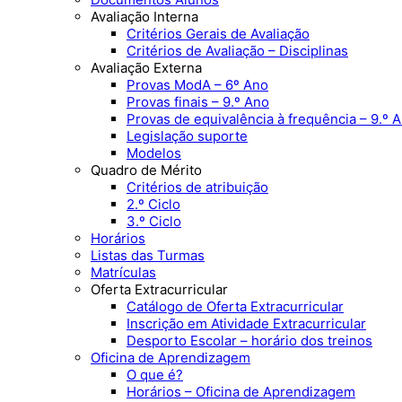
Avaliação Interna
Critérios Gerais de Avaliação
Critérios de Avaliação – Disciplinas
Avaliação Externa
Provas ModA – 6º Ano
Provas finais – 9.º Ano
Provas de equivalência à frequência – 9.º 
Legislação suporte
Modelos
Quadro de Mérito
Critérios de atribuição
2.º Ciclo
3.º Ciclo
Horários
Listas das Turmas
Matrículas
Oferta Extracurricular
Catálogo de Oferta Extracurricular
Inscrição em Atividade Extracurricular
Desporto Escolar – horário dos treinos
Oficina de Aprendizagem
O que é?
Horários – Oficina de Aprendizagem