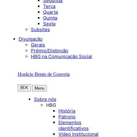
Segunda
Terça
Quarta
Quinta
Sexta
Subsites
Divulgação
Gerais
Prémio/Distinção
HBG na Comunicação Social
Horácio Bento de Gouveia
Menu
Menu
Sobre nós
HBG
História
Patrono
Elementos
identificativos
Vídeo Institucional