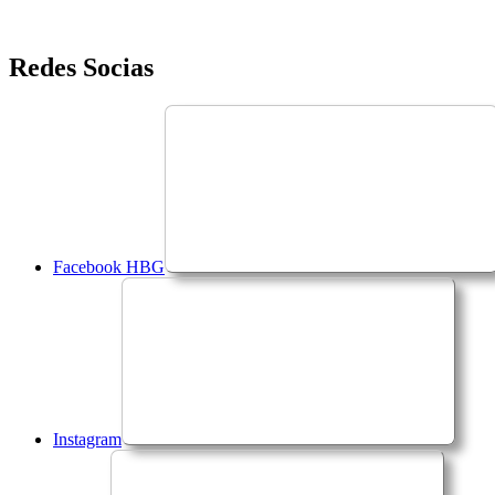
Saltar
Redes Socias
para
o
conteúdo
Facebook HBG
Instagram