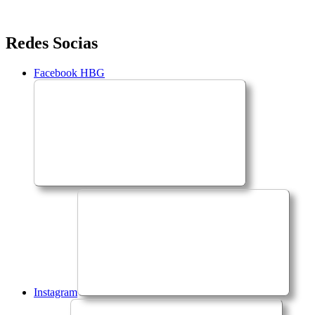
Saltar
Redes Socias
para
o
Facebook HBG
conteúdo
Instagram