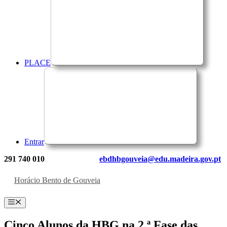
PLACE
Entrar
291 740 010
ebdhbgouveia@edu.madeira.gov.pt
Horácio Bento de Gouveia
Menu
Cinco Alunos da HBG na 2.ª Fase das