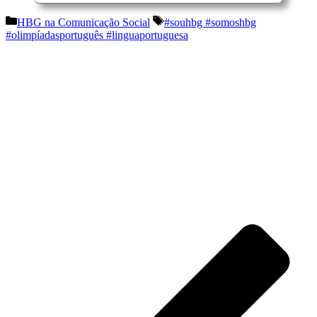
Categorias
Etiquetas
HBG na Comunicação Social
#souhbg #somoshbg
#olimpíadasportuguês #linguaportuguesa
Navegação
de
artigos