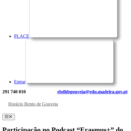
PLACE
Entrar
291 740 010
ebdhbgouveia@edu.madeira.gov.pt
Horácio Bento de Gouveia
Menu
Participação no Podcast “Erasmus+” do