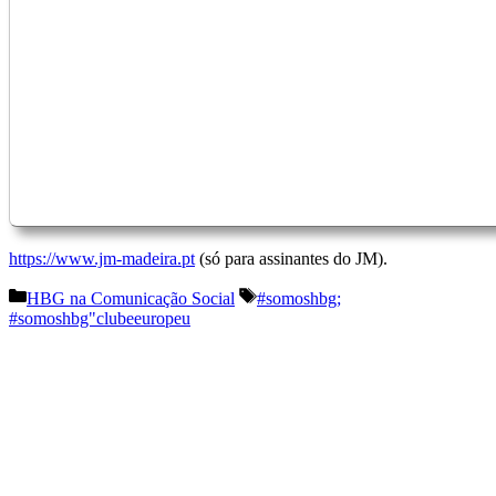
https://www.jm-madeira.pt
(só para assinantes do JM).
Categorias
Etiquetas
HBG na Comunicação Social
#somoshbg;
#somoshbg"clubeeuropeu
Navegação
de
artigos