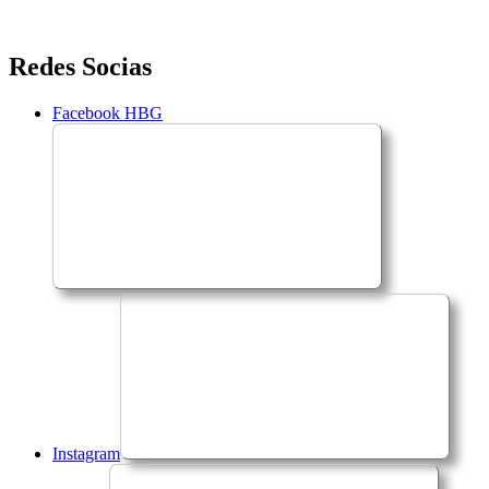
Saltar
Redes Socias
para
o
Facebook HBG
conteúdo
Instagram