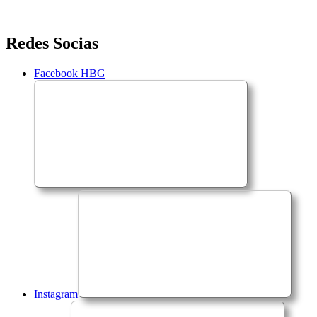
Saltar
Redes Socias
para
o
Facebook HBG
conteúdo
Instagram