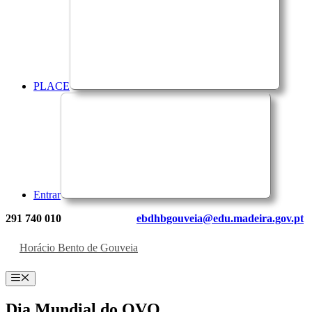
PLACE
Entrar
291 740 010
ebdhbgouveia@edu.madeira.gov.pt
Horácio Bento de Gouveia
Menu
Dia Mundial do OVO