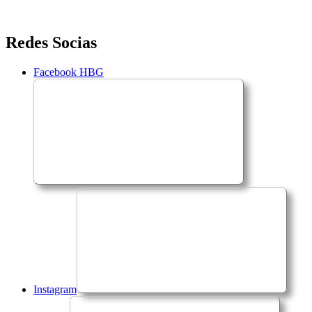
Saltar
Redes Socias
para
o
Facebook HBG
conteúdo
Instagram