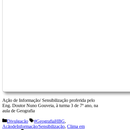
Ação de Informação/ Sensibilização proferida pelo
Eng. Doutor Nuno Gouveia, à turma 3 de 7º ano, na
aula de Geografia
Categorias
Etiquetas
Divulgação
#GeografiaHBG
,
AçãodeInformação/Sensibilização
,
Clima em