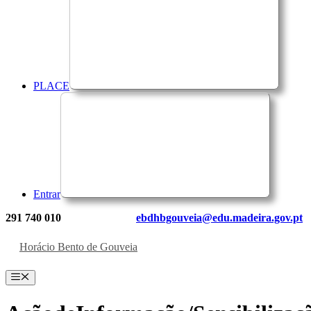
PLACE
Entrar
291 740 010
ebdhbgouveia@edu.madeira.gov.pt
Horácio Bento de Gouveia
Menu