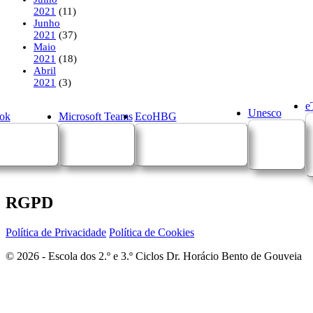
2021
(11)
Junho
2021
(37)
Maio
2021
(18)
Abril
2021
(3)
e
Unesco
ok
Microsoft Teams
EcoHBG
RGPD
Política de Privacidade
Política de Cookies
© 2026 - Escola dos 2.º e 3.º Ciclos Dr. Horácio Bento de Gouveia