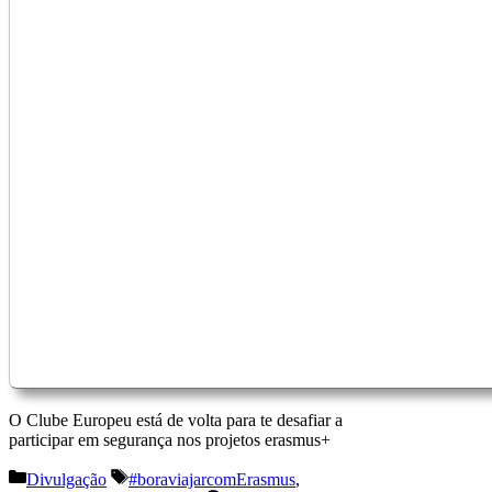
O Clube Europeu está de volta para te desafiar a
participar em segurança nos projetos erasmus+
Categorias
Etiquetas
Divulgação
#boraviajarcomErasmus
,