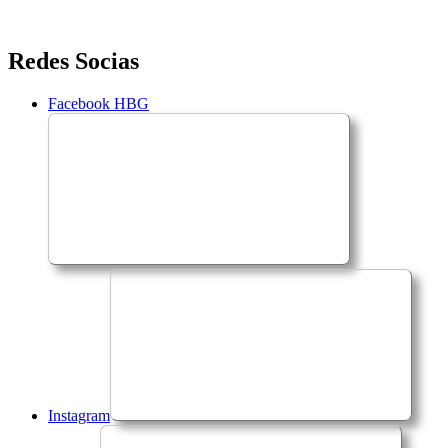
Saltar
Redes Socias
para
o
Facebook HBG
conteúdo
Instagram