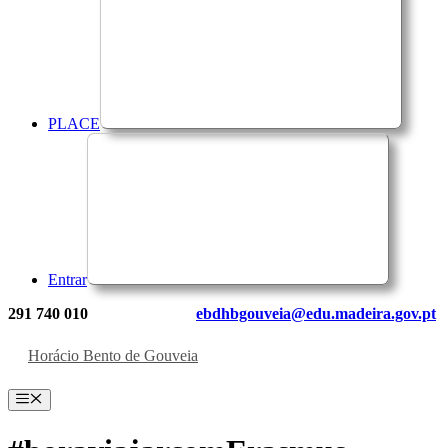
PLACE
Entrar
291 740 010
ebdhbgouveia@edu.madeira.gov.pt
Horácio Bento de Gouveia
Menu