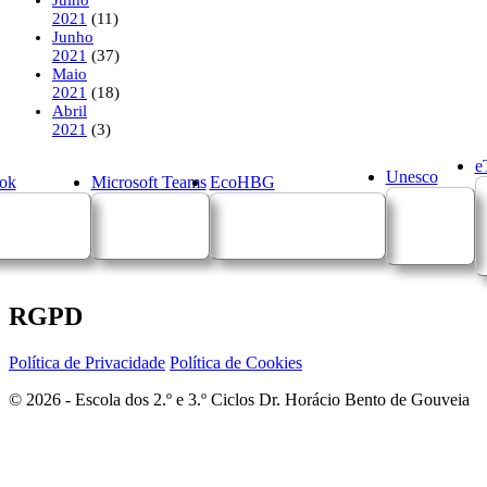
2021
(11)
Junho
2021
(37)
Maio
2021
(18)
Abril
2021
(3)
e
Unesco
ok
Microsoft Teams
EcoHBG
RGPD
Política de Privacidade
Política de Cookies
© 2026 - Escola dos 2.º e 3.º Ciclos Dr. Horácio Bento de Gouveia