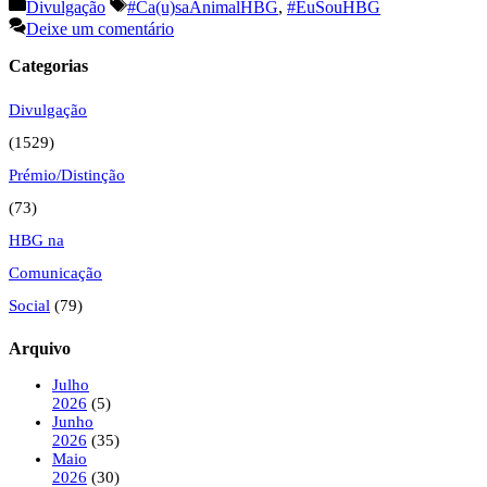
Categorias
Etiquetas
Divulgação
#Ca(u)saAnimalHBG
,
#EuSouHBG
Deixe um comentário
Categorias
Divulgação
(1529)
Prémio/Distinção
(73)
HBG na
Comunicação
Social
(79)
Arquivo
Julho
2026
(5)
Junho
2026
(35)
Maio
2026
(30)