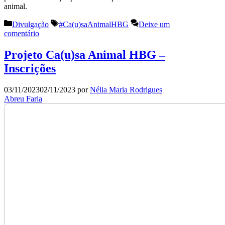
animal.
Categorias
Etiquetas
Divulgação
#Ca(u)saAnimalHBG
Deixe um
comentário
Projeto Ca(u)sa Animal HBG –
Inscrições
03/11/2023
02/11/2023
por
Nélia Maria Rodrigues
Abreu Faria