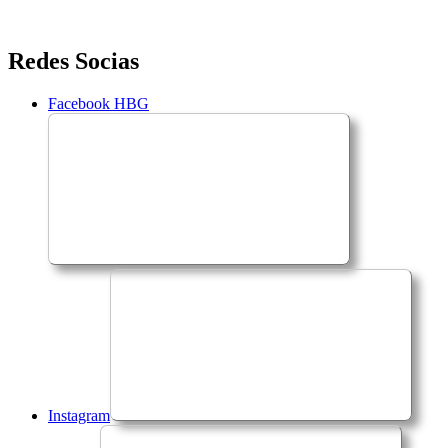
Saltar
Redes Socias
para
o
Facebook HBG
conteúdo
Instagram