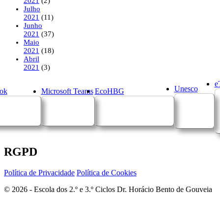
2021
(2)
Julho
2021
(11)
Junho
2021
(37)
Maio
2021
(18)
Abril
2021
(3)
e
Unesco
ok
Microsoft Teams
EcoHBG
RGPD
Política de Privacidade
Política de Cookies
© 2026 - Escola dos 2.º e 3.º Ciclos Dr. Horácio Bento de Gouveia