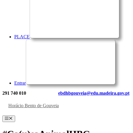
PLACE
Entrar
291 740 010
ebdhbgouveia@edu.madeira.gov.pt
Horácio Bento de Gouveia
Menu