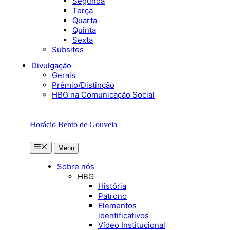
Segunda
Terça
Quarta
Quinta
Sexta
Subsites
Divulgação
Gerais
Prémio/Distinção
HBG na Comunicação Social
Horácio Bento de Gouveia
Menu
Menu
Sobre nós
HBG
História
Patrono
Elementos
identificativos
Vídeo Institucional