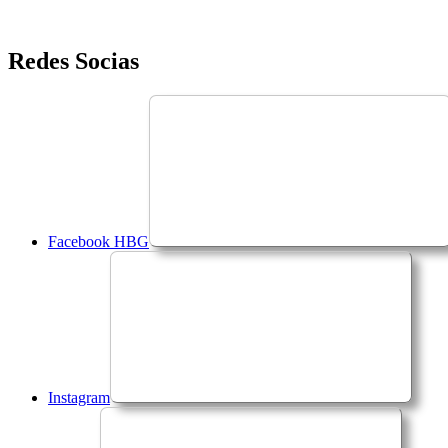
Saltar
Redes Socias
para
o
conteúdo
Facebook HBG
Instagram