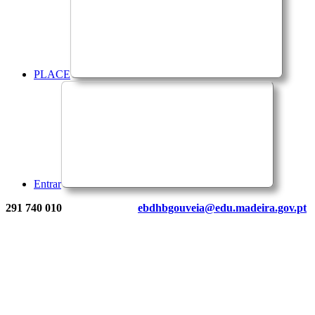
PLACE
Entrar
291 740 010
ebdhbgouveia@edu.madeira.gov.pt