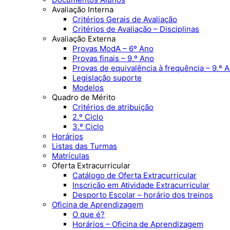
Avaliação Interna
Critérios Gerais de Avaliação
Critérios de Avaliação – Disciplinas
Avaliação Externa
Provas ModA – 6º Ano
Provas finais – 9.º Ano
Provas de equivalência à frequência – 9.º 
Legislação suporte
Modelos
Quadro de Mérito
Critérios de atribuição
2.º Ciclo
3.º Ciclo
Horários
Listas das Turmas
Matrículas
Oferta Extracurricular
Catálogo de Oferta Extracurricular
Inscrição em Atividade Extracurricular
Desporto Escolar – horário dos treinos
Oficina de Aprendizagem
O que é?
Horários – Oficina de Aprendizagem