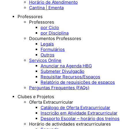
Horário de Atendimento
Cantina | Ementa
Professores
Professores
por Ciclo
por Disciplina
Documentos Professores
Legais
Formulários
Outros
Serviços Online
Anunciar na Agenda HBG
Submeter Divulgação
Requisitar Recursos/Espaços
Relatório de requisições de espaços
Perguntas Frequentes (FAQs)
Clubes e Projetos
Oferta Extracurricular
Catálogo de Oferta Extracurricular
Inscrição em Atividade Extracurricular
Desporto Escolar – horário dos treinos
Horário de actividades extracurriculares