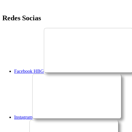
Saltar
Redes Socias
para
o
conteúdo
Facebook HBG
Instagram