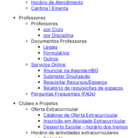
Horário de Atendimento
Cantina | Ementa
Professores
Professores
por Ciclo
por Disciplina
Documentos Professores
Legais
Formulários
Outros
Serviços Online
Anunciar na Agenda HBG
Submeter Divulgação
Requisitar Recursos/Espaços
Relatório de requisições de espaços
Perguntas Frequentes (FAQs)
Clubes e Projetos
Oferta Extracurricular
Catálogo de Oferta Extracurricular
Inscrição em Atividade Extracurricular
Desporto Escolar – horário dos treinos
Horário de actividades extracurriculares