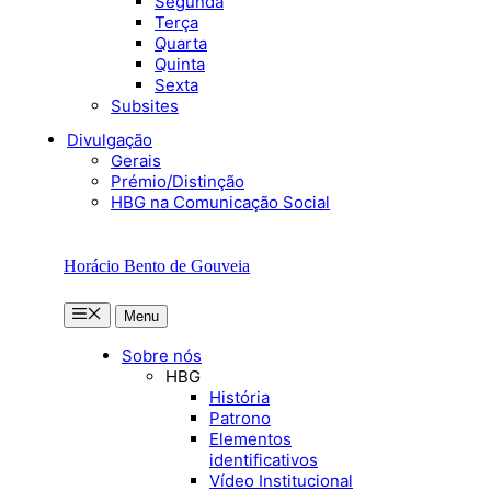
Segunda
Terça
Quarta
Quinta
Sexta
Subsites
Divulgação
Gerais
Prémio/Distinção
HBG na Comunicação Social
Horácio Bento de Gouveia
Menu
Menu
Sobre nós
HBG
História
Patrono
Elementos
identificativos
Vídeo Institucional