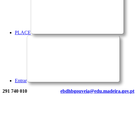
PLACE
Entrar
291 740 010
ebdhbgouveia@edu.madeira.gov.pt