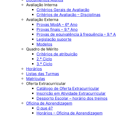
Avaliação Interna
Critérios Gerais de Avaliação
Critérios de Avaliação – Disciplinas
Avaliação Externa
Provas ModA – 6º Ano
Provas finais – 9.º Ano
Provas de equivalência à frequência – 9.º 
Legislação suporte
Modelos
Quadro de Mérito
Critérios de atribuição
2.º Ciclo
3.º Ciclo
Horários
Listas das Turmas
Matrículas
Oferta Extracurricular
Catálogo de Oferta Extracurricular
Inscrição em Atividade Extracurricular
Desporto Escolar – horário dos treinos
Oficina de Aprendizagem
O que é?
Horários – Oficina de Aprendizagem