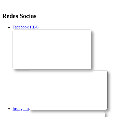
Saltar
Redes Socias
para
o
Facebook HBG
conteúdo
Instagram