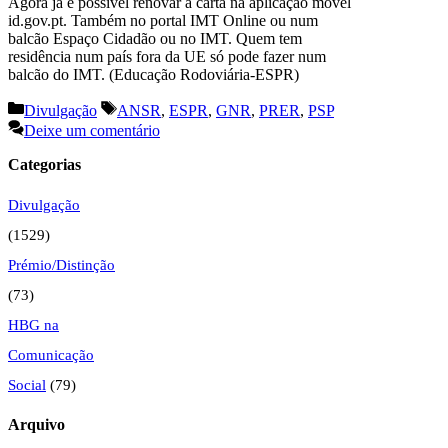
Agora já é possível renovar a carta na aplicação móvel
id.gov.pt. Também no portal IMT Online ou num
balcão Espaço Cidadão ou no IMT. Quem tem
residência num país fora da UE só pode fazer num
balcão do IMT. (Educação Rodoviária-ESPR)
Categorias
Etiquetas
Divulgação
ANSR
,
ESPR
,
GNR
,
PRER
,
PSP
Deixe um comentário
Categorias
Divulgação
(1529)
Prémio/Distinção
(73)
HBG na
Comunicação
Social
(79)
Arquivo