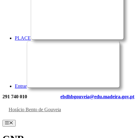
PLACE
Entrar
291 740 010
ebdhbgouveia@edu.madeira.gov.pt
Horácio Bento de Gouveia
Menu