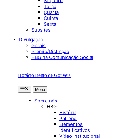
Segunda
Terça
Quarta
Quinta
Sexta
Subsites
Divulgação
Gerais
Prémio/Distinção
HBG na Comunicação Social
Horácio Bento de Gouveia
Menu
Menu
Sobre nós
HBG
História
Patrono
Elementos
identificativos
Vídeo Institucional