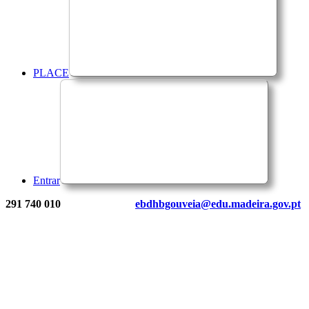
PLACE
Entrar
291 740 010
ebdhbgouveia@edu.madeira.gov.pt