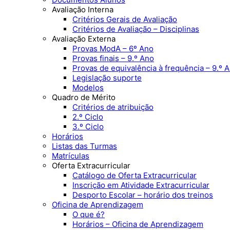
Avaliação Interna
Critérios Gerais de Avaliação
Critérios de Avaliação – Disciplinas
Avaliação Externa
Provas ModA – 6º Ano
Provas finais – 9.º Ano
Provas de equivalência à frequência – 9.º 
Legislação suporte
Modelos
Quadro de Mérito
Critérios de atribuição
2.º Ciclo
3.º Ciclo
Horários
Listas das Turmas
Matrículas
Oferta Extracurricular
Catálogo de Oferta Extracurricular
Inscrição em Atividade Extracurricular
Desporto Escolar – horário dos treinos
Oficina de Aprendizagem
O que é?
Horários – Oficina de Aprendizagem