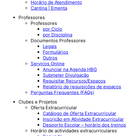
Horário de Atendimento
Cantina | Ementa
Professores
Professores
por Ciclo
por Disciplina
Documentos Professores
Legais
Formulários
Outros
Serviços Online
Anunciar na Agenda HBG
Submeter Divulgação
Requisitar Recursos/Espaços
Relatório de requisições de espaços
Perguntas Frequentes (FAQs)
Clubes e Projetos
Oferta Extracurricular
Catálogo de Oferta Extracurricular
Inscrição em Atividade Extracurricular
Desporto Escolar – horário dos treinos
Horário de actividades extracurriculares