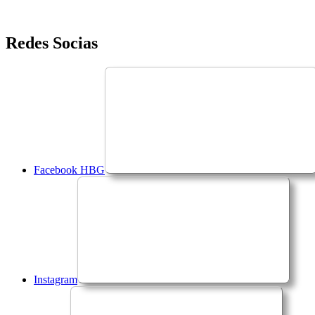
Saltar
Redes Socias
para
o
conteúdo
Facebook HBG
Instagram