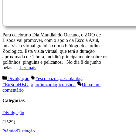
Para celebrar o Dia Mundial do Oceano, o ZOO de
Lisboa vai promover, com o apoio da Escola Azul,
uma visita virtual gratuita com o biólogo do Jardim
Zoológico. Esta visita virtual, que terá a duração
aproximada de 1 hora, incidirá principalmente sobre os
golfinhos, pinguins e pelicanos. No dia 8 de junho
pelas …
Ler mais
Categorias
Etiquetas
Divulgação
#escolaazul
,
#escolahbg
,
#EuSouHBG
,
#jardimzoológicolisboa
Deixe um
comentário
Categorias
Divulgação
(1529)
Prémio/Distinção