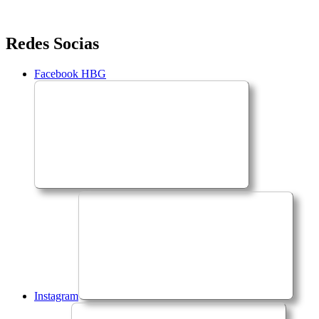
Saltar
Redes Socias
para
o
Facebook HBG
conteúdo
Instagram