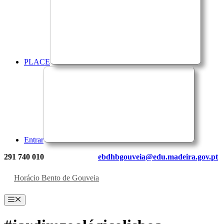
PLACE
Entrar
291 740 010
ebdhbgouveia@edu.madeira.gov.pt
Horácio Bento de Gouveia
Menu