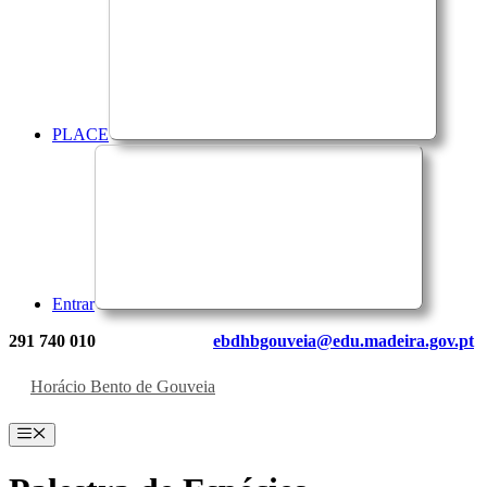
PLACE
Entrar
291 740 010
ebdhbgouveia@edu.madeira.gov.pt
Horácio Bento de Gouveia
Menu