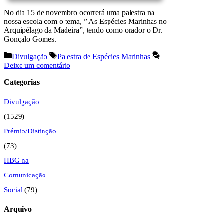
No dia 15 de novembro ocorrerá uma palestra na
nossa escola com o tema, ” As Espécies Marinhas no
Arquipélago da Madeira”, tendo como orador o Dr.
Gonçalo Gomes.
Categorias
Etiquetas
Divulgação
Palestra de Espécies Marinhas
Deixe um comentário
Categorias
Divulgação
(1529)
Prémio/Distinção
(73)
HBG na
Comunicação
Social
(79)
Arquivo