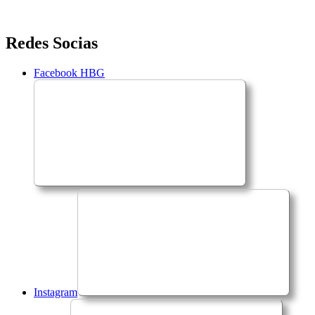
Saltar
Redes Socias
para
o
Facebook HBG
conteúdo
Instagram