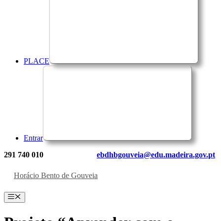
PLACE
Entrar
291 740 010
ebdhbgouveia@edu.madeira.gov.pt
Horácio Bento de Gouveia
Menu