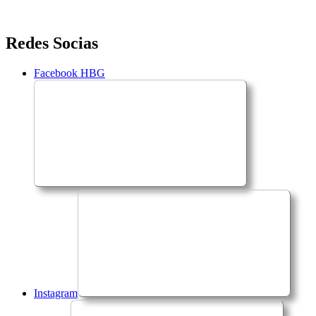
Saltar
Redes Socias
para
o
Facebook HBG
conteúdo
Instagram