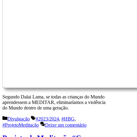
Segundo Dalai Lama, se todas as crianças do Mundo
aprendessem a MEDITAR, eliminaríamos a violência
do Mundo dentro de uma geração.
Categorias
Etiquetas
Divulgação
#2023/2024
,
#HBG
,
#ProjetoMeditação
Deixe um comentário