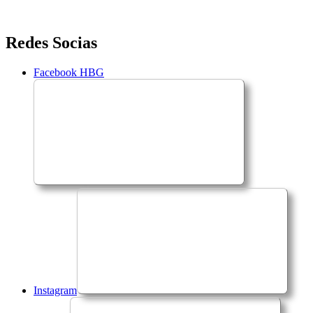
Saltar
Redes Socias
para
o
Facebook HBG
conteúdo
Instagram