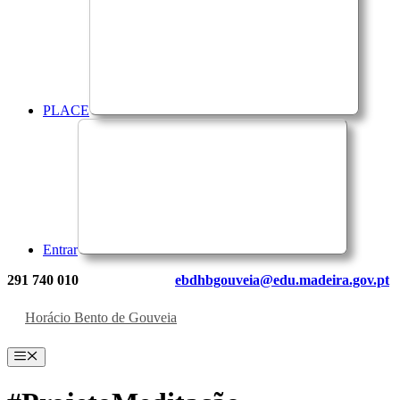
PLACE
Entrar
291 740 010
ebdhbgouveia@edu.madeira.gov.pt
Horácio Bento de Gouveia
Menu