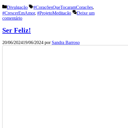
Categorias
Etiquetas
Divulgação
#CoraçõesQueTocaramCorações
,
#CrescerEmAmor
,
#ProjetoMeditação
Deixe um
comentário
Ser Feliz!
20/06/2024
19/06/2024
por
Sandra Barroso