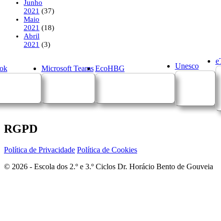
Junho
2021
(37)
Maio
2021
(18)
Abril
2021
(3)
e
Unesco
ok
Microsoft Teams
EcoHBG
RGPD
Política de Privacidade
Política de Cookies
© 2026 - Escola dos 2.º e 3.º Ciclos Dr. Horácio Bento de Gouveia