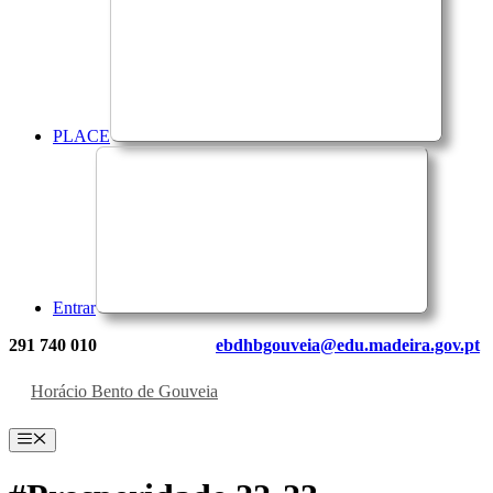
PLACE
Entrar
291 740 010
ebdhbgouveia@edu.madeira.gov.pt
Horácio Bento de Gouveia
Menu