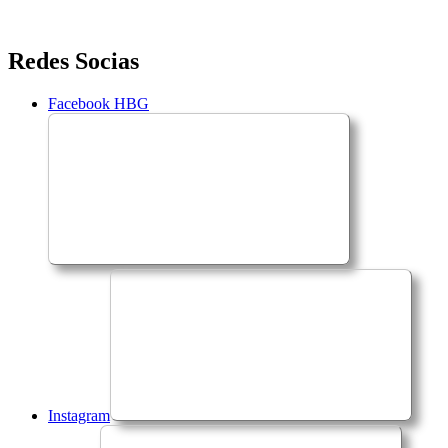
Saltar
Redes Socias
para
o
Facebook HBG
conteúdo
Instagram