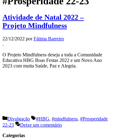
#Prosperidade 22-23
Atividade de Natal 2022 –
Projeto Mindfulness
22/12/2022
por
Fátima Barreiro
O Projeto Mindfulness deseja a toda a Comunidade
Educativa HBG Boas Festas 2022 e um Novo Ano
2023 com muita Saúde, Paz e Alegria.
Categorias
Etiquetas
Divulgação
#HBG
,
#mindfulness
,
#Prosperidade
22-23
Deixe um comentário
Categorias