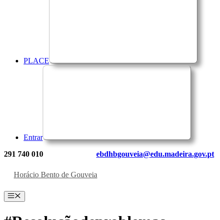
PLACE
Entrar
291 740 010
ebdhbgouveia@edu.madeira.gov.pt
Horácio Bento de Gouveia
Menu