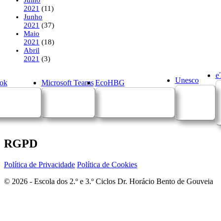
2021
(11)
Junho
2021
(37)
Maio
2021
(18)
Abril
2021
(3)
e
Unesco
ok
Microsoft Teams
EcoHBG
RGPD
Política de Privacidade
Política de Cookies
© 2026 - Escola dos 2.º e 3.º Ciclos Dr. Horácio Bento de Gouveia