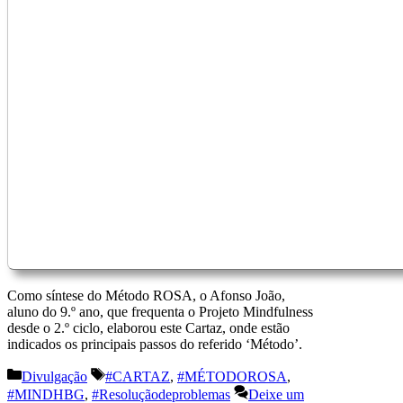
Como síntese do Método ROSA, o Afonso João,
aluno do 9.º ano, que frequenta o Projeto Mindfulness
desde o 2.º ciclo, elaborou este Cartaz, onde estão
indicados os principais passos do referido ‘Método’.
Categorias
Etiquetas
Divulgação
#CARTAZ
,
#MÉTODOROSA
,
#MINDHBG
,
#Resoluçãodeproblemas
Deixe um