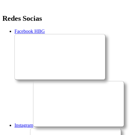
Saltar
Redes Socias
para
o
Facebook HBG
conteúdo
Instagram