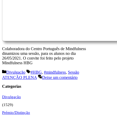
Colaboradora do Centro Português de Mindfulness
dinamizou uma sessão, para os alunos no dia
26/05/2021. O convite foi feito pelo projeto
Mindfulness HBG
Categorias
Etiquetas
Divulgação
#HBG
,
#mindfulness
,
Sessão
ATENÇÃO PLENA
Deixe um comentário
Categorias
Divulgação
(1529)
Prémio/Distinção