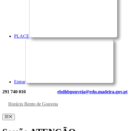
PLACE
Entrar
291 740 010
ebdhbgouveia@edu.madeira.gov.pt
Horácio Bento de Gouveia
Menu