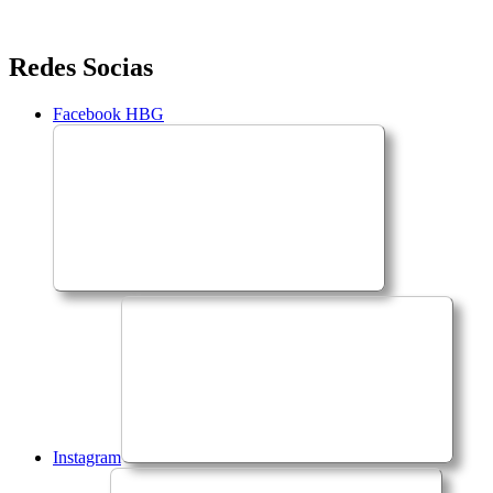
Saltar
Redes Socias
para
o
Facebook HBG
conteúdo
Instagram