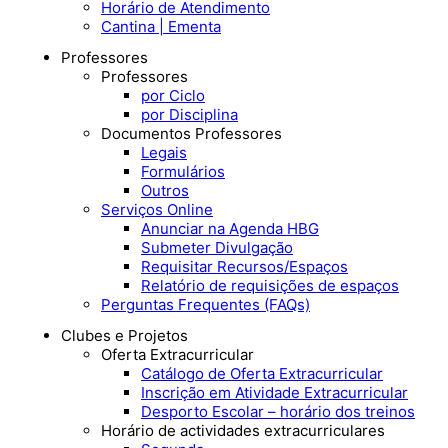
Horário de Atendimento
Cantina | Ementa
Professores
Professores
por Ciclo
por Disciplina
Documentos Professores
Legais
Formulários
Outros
Serviços Online
Anunciar na Agenda HBG
Submeter Divulgação
Requisitar Recursos/Espaços
Relatório de requisições de espaços
Perguntas Frequentes (FAQs)
Clubes e Projetos
Oferta Extracurricular
Catálogo de Oferta Extracurricular
Inscrição em Atividade Extracurricular
Desporto Escolar – horário dos treinos
Horário de actividades extracurriculares