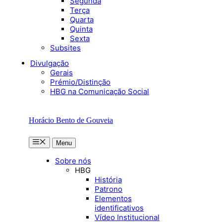
Segunda
Terça
Quarta
Quinta
Sexta
Subsites
Divulgação
Gerais
Prémio/Distinção
HBG na Comunicação Social
Horácio Bento de Gouveia
Menu
Menu
Sobre nós
HBG
História
Patrono
Elementos
identificativos
Vídeo Institucional