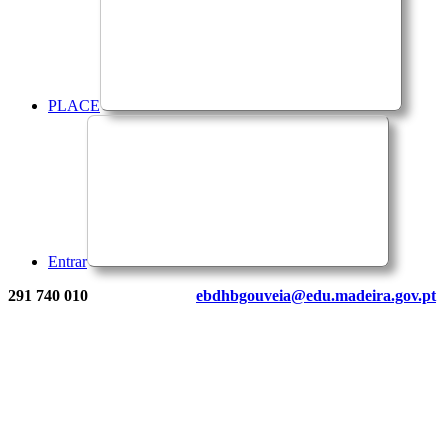
PLACE
Entrar
291 740 010
ebdhbgouveia@edu.madeira.gov.pt