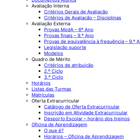
Avaliação Interna
Critérios Gerais de Avaliação
Critérios de Avaliação – Disciplinas
Avaliação Externa
Provas ModA – 6º Ano
Provas finais – 9.º Ano
Provas de equivalência à frequência – 9.º 
Legislação suporte
Modelos
Quadro de Mérito
Critérios de atribuição
2.º Ciclo
3.º Ciclo
Horários
Listas das Turmas
Matrículas
Oferta Extracurricular
Catálogo de Oferta Extracurricular
Inscrição em Atividade Extracurricular
Desporto Escolar – horário dos treinos
Oficina de Aprendizagem
O que é?
Horários – Oficina de Aprendizagem