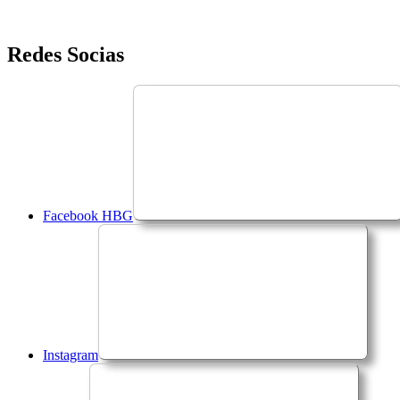
Saltar
Redes Socias
para
o
conteúdo
Facebook HBG
Instagram