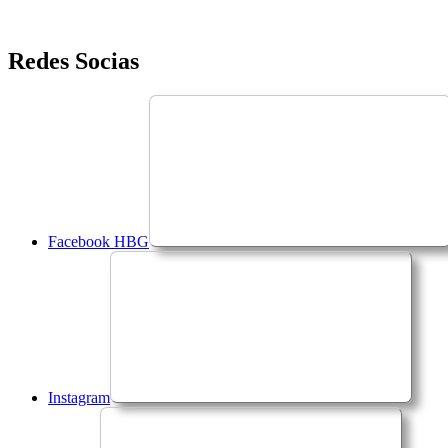
Saltar
Redes Socias
para
o
conteúdo
Facebook HBG
Instagram