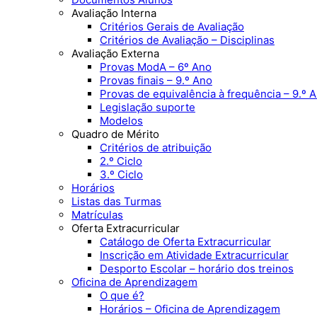
Avaliação Interna
Critérios Gerais de Avaliação
Critérios de Avaliação – Disciplinas
Avaliação Externa
Provas ModA – 6º Ano
Provas finais – 9.º Ano
Provas de equivalência à frequência – 9.º 
Legislação suporte
Modelos
Quadro de Mérito
Critérios de atribuição
2.º Ciclo
3.º Ciclo
Horários
Listas das Turmas
Matrículas
Oferta Extracurricular
Catálogo de Oferta Extracurricular
Inscrição em Atividade Extracurricular
Desporto Escolar – horário dos treinos
Oficina de Aprendizagem
O que é?
Horários – Oficina de Aprendizagem