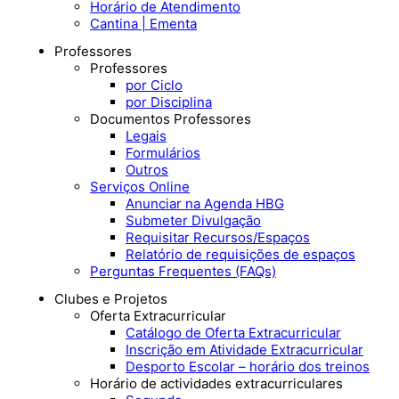
Horário de Atendimento
Cantina | Ementa
Professores
Professores
por Ciclo
por Disciplina
Documentos Professores
Legais
Formulários
Outros
Serviços Online
Anunciar na Agenda HBG
Submeter Divulgação
Requisitar Recursos/Espaços
Relatório de requisições de espaços
Perguntas Frequentes (FAQs)
Clubes e Projetos
Oferta Extracurricular
Catálogo de Oferta Extracurricular
Inscrição em Atividade Extracurricular
Desporto Escolar – horário dos treinos
Horário de actividades extracurriculares