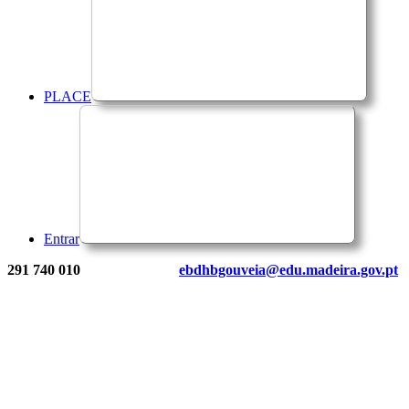
PLACE
Entrar
291 740 010
ebdhbgouveia@edu.madeira.gov.pt