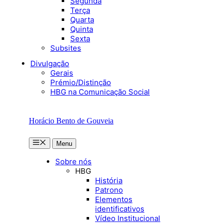
Segunda
Terça
Quarta
Quinta
Sexta
Subsites
Divulgação
Gerais
Prémio/Distinção
HBG na Comunicação Social
Horácio Bento de Gouveia
Menu
Menu
Sobre nós
HBG
História
Patrono
Elementos
identificativos
Vídeo Institucional