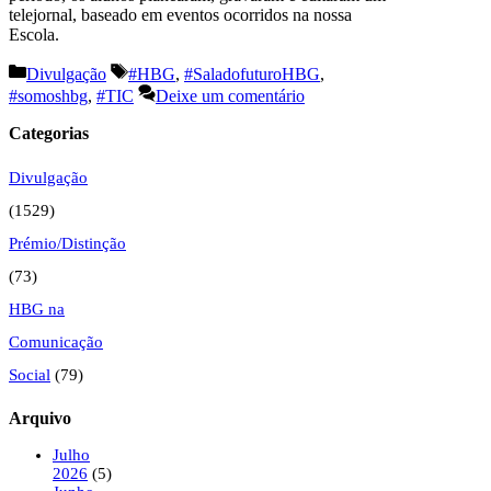
telejornal, baseado em eventos ocorridos na nossa
Escola.
Categorias
Etiquetas
Divulgação
#HBG
,
#SaladofuturoHBG
,
#somoshbg
,
#TIC
Deixe um comentário
Categorias
Divulgação
(1529)
Prémio/Distinção
(73)
HBG na
Comunicação
Social
(79)
Arquivo
Julho
2026
(5)