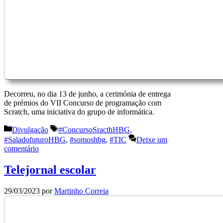
Decorreu, no dia 13 de junho, a cerimónia de entrega
de prémios do VII Concurso de programação com
Scratch, uma iniciativa do grupo de informática.
Categorias
Etiquetas
Divulgação
#ConcursoSracthHBG
,
#SaladofuturoHBG
,
#somoshbg
,
#TIC
Deixe um
comentário
Telejornal escolar
29/03/2023
por
Martinho Correia