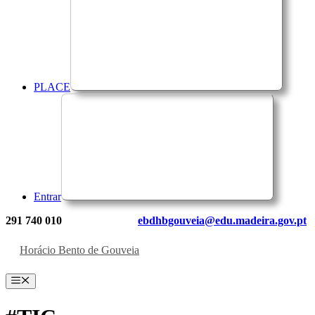
PLACE
Entrar
291 740 010
ebdhbgouveia@edu.madeira.gov.pt
Horácio Bento de Gouveia
Menu