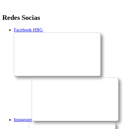
Saltar
Redes Socias
para
o
Facebook HBG
conteúdo
Instagram