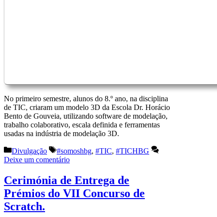
No primeiro semestre, alunos do 8.º ano, na disciplina
de TIC, criaram um modelo 3D da Escola Dr. Horácio
Bento de Gouveia, utilizando software de modelação,
trabalho colaborativo, escala definida e ferramentas
usadas na indústria de modelação 3D.
Categorias
Etiquetas
Divulgação
#somoshbg
,
#TIC
,
#TICHBG
Deixe um comentário
Cerimónia de Entrega de
Prémios do VII Concurso de
Scratch.