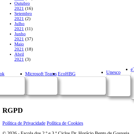
Outubro
2021
(16)
Setembro
2021
(2)
Julho
2021
(11)
Junho
2021
(37)
Maio
2021
(18)
Abril
2021
(3)
e
Unesco
ok
Microsoft Teams
EcoHBG
RGPD
Política de Privacidade
Política de Cookies
© 2026 - Escola dos 2.º e 3.º Ciclos Dr. Horácio Bento de Gouveia