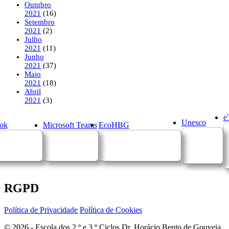
Outubro
2021
(16)
Setembro
2021
(2)
Julho
2021
(11)
Junho
2021
(37)
Maio
2021
(18)
Abril
2021
(3)
e
Unesco
ok
Microsoft Teams
EcoHBG
RGPD
Política de Privacidade
Política de Cookies
© 2026 - Escola dos 2.º e 3.º Ciclos Dr. Horácio Bento de Gouveia