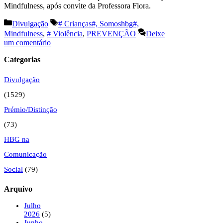
Mindfulness, após convite da Professora Flora.
Categorias
Etiquetas
Divulgação
# Crianças#, Somoshbg#,
Mindfulness
,
# Violência
,
PREVENÇÃO
Deixe
um comentário
Categorias
Divulgação
(1529)
Prémio/Distinção
(73)
HBG na
Comunicação
Social
(79)
Arquivo
Julho
2026
(5)
Junho