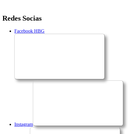
Saltar
Redes Socias
para
o
Facebook HBG
conteúdo
Instagram