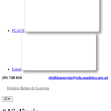
PLACE
Entrar
291 740 010
ebdhbgouveia@edu.madeira.gov.pt
Horácio Bento de Gouveia
Menu