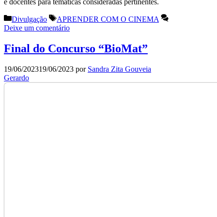
e docentes para temáticas consideradas pertinentes.
Categorias
Etiquetas
Divulgação
APRENDER COM O CINEMA
Deixe um comentário
Final do Concurso “BioMat”
19/06/2023
19/06/2023
por
Sandra Zita Gouveia
Gerardo