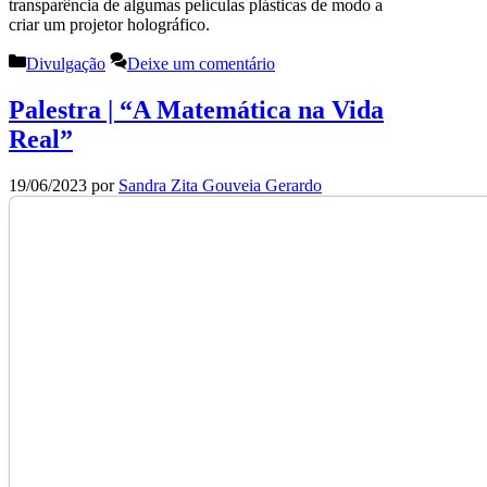
transparência de algumas películas plásticas de modo a
criar um projetor holográfico.
Categorias
Divulgação
Deixe um comentário
Palestra | “A Matemática na Vida
Real”
19/06/2023
por
Sandra Zita Gouveia Gerardo