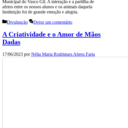
Municipal do Vasco Gil. A interação e a partilha de
afetos entre os nossos alunos e os animais daquela
Instituição foi de grande emoção e alegria.
Categorias
Divulgação
Deixe um comentário
A Criatividade e o Amor de Mãos
Dadas
17/06/2023
por
Nélia Maria Rodrigues Abreu Faria