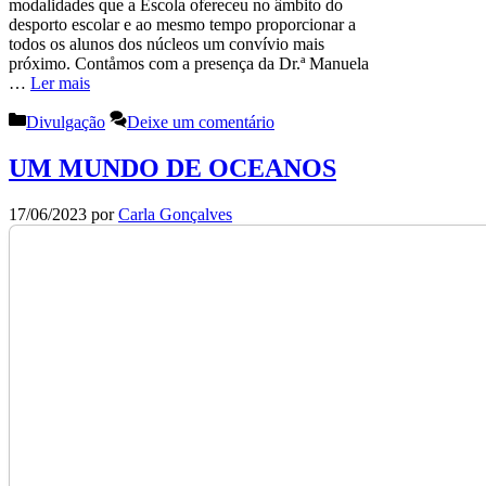
modalidades que a Escola ofereceu no âmbito do
desporto escolar e ao mesmo tempo proporcionar a
todos os alunos dos núcleos um convívio mais
próximo. Contåmos com a presença da Dr.ª Manuela
…
Ler mais
Categorias
Divulgação
Deixe um comentário
UM MUNDO DE OCEANOS
17/06/2023
por
Carla Gonçalves