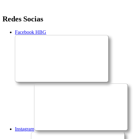
Saltar
Redes Socias
para
o
Facebook HBG
conteúdo
Instagram