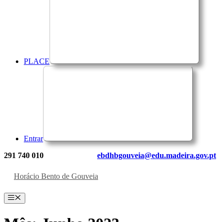
PLACE
Entrar
291 740 010
ebdhbgouveia@edu.madeira.gov.pt
Horácio Bento de Gouveia
Menu