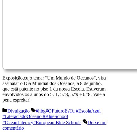
Exposição,cujo tema: “Um Mundo de Oceanos”, visa
assinalar o Dia Mundial dos Oceanos, a 8 de junho,
que estå patente no piso 1 da nossa Escola. Estiveram
envolvidos os alunos do 5.º1, 5.º3, 5.°9 e 6.º8. Vale a
pena espreitar!
Categorias
Etiquetas
Divulgação
#hbg#OFuturoÉsTu #EscolaAzul
#LiteraciadoOceano #BlueSchool
#OceanLiteracy#European Blue Schools
Deixe um
comentário