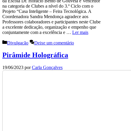
da Escola Dr. Horácio Bento de Gouveia é Vencedor
na categoria de Clubes a nível do 3.º Ciclo com o
Projeto “Casa Inteligente – Feira Tecnológica. A
Coordenadora Sandra Mendonça agradece aos
Professores colaboradores e participantes neste Clube
a excelente dedicação, organização e empenho que
conjuntamente com a excelência e …
Ler mais
Categorias
Divulgação
Deixe um comentário
Pirâmide Holográfica
19/06/2023
por
Carla Gonçalves