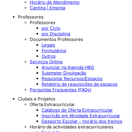
Horário de Atendimento
Cantina | Ementa
Professores
Professores
por Ciclo
por Disciplina
Documentos Professores
Legais
Formulários
Outros
Serviços Online
Anunciar na Agenda HBG
Submeter Divulgação
Requisitar Recursos/Espaços
Relatório de requisições de espaços
Perguntas Frequentes (FAQs)
Clubes e Projetos
Oferta Extracurricular
Catálogo de Oferta Extracurricular
Inscrição em Atividade Extracurricular
Desporto Escolar – horário dos treinos
Horário de actividades extracurriculares