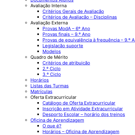
Avaliação Interna
Critérios Gerais de Avaliação
Critérios de Avaliação – Disciplinas
Avaliação Externa
Provas ModA – 6º Ano
Provas finais – 9.º Ano
Provas de equivalência à frequência – 9.º 
Legislação suporte
Modelos
Quadro de Mérito
Critérios de atribuição
2.º Ciclo
3.º Ciclo
Horários
Listas das Turmas
Matrículas
Oferta Extracurricular
Catálogo de Oferta Extracurricular
Inscrição em Atividade Extracurricular
Desporto Escolar – horário dos treinos
Oficina de Aprendizagem
O que é?
Horários – Oficina de Aprendizagem