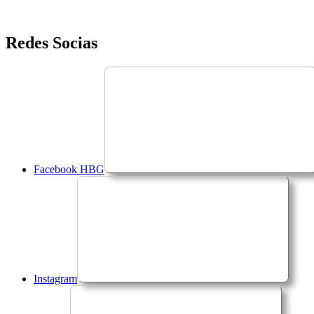
Saltar
Redes Socias
para
o
conteúdo
Facebook HBG
Instagram