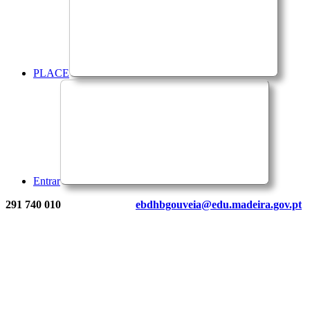
PLACE
Entrar
291 740 010
ebdhbgouveia@edu.madeira.gov.pt