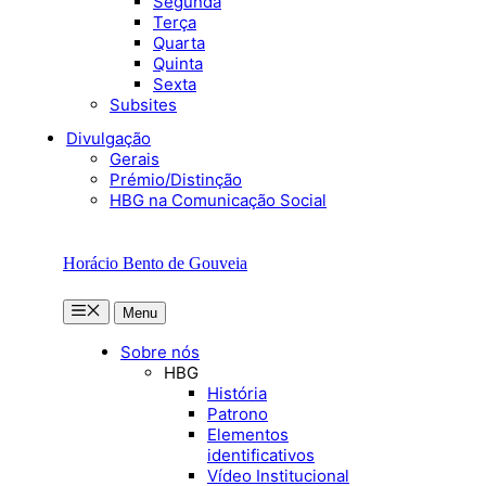
Segunda
Terça
Quarta
Quinta
Sexta
Subsites
Divulgação
Gerais
Prémio/Distinção
HBG na Comunicação Social
Horácio Bento de Gouveia
Menu
Menu
Sobre nós
HBG
História
Patrono
Elementos
identificativos
Vídeo Institucional