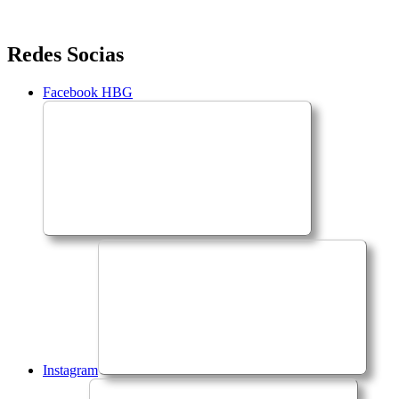
Saltar
Redes Socias
para
o
Facebook HBG
conteúdo
Instagram