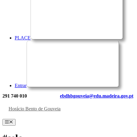
PLACE
Entrar
291 740 010
ebdhbgouveia@edu.madeira.gov.pt
Horácio Bento de Gouveia
Menu