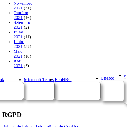
Novembro
2021
(31)
Outubro
2021
(16)
Setembro
2021
(2)
Julho
2021
(11)
Junho
2021
(37)
Maio
2021
(18)
Abril
2021
(3)
e
Unesco
ok
Microsoft Teams
EcoHBG
RGPD
Política de Privacidade
Política de Cookies