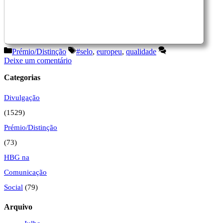
Categorias
Etiquetas
Prémio/Distinção
#selo
,
europeu
,
qualidade
Deixe um comentário
Categorias
Divulgação
(1529)
Prémio/Distinção
(73)
HBG na
Comunicação
Social
(79)
Arquivo