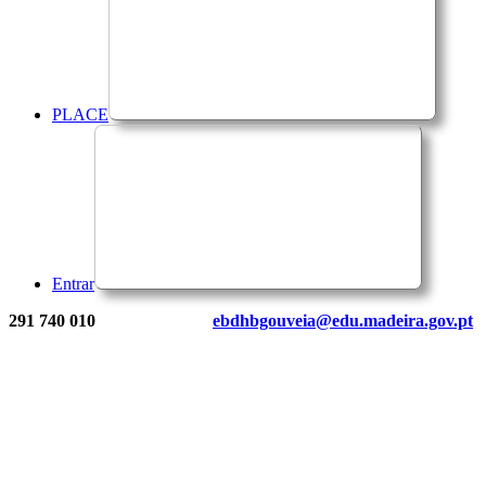
PLACE
Entrar
291 740 010
ebdhbgouveia@edu.madeira.gov.pt