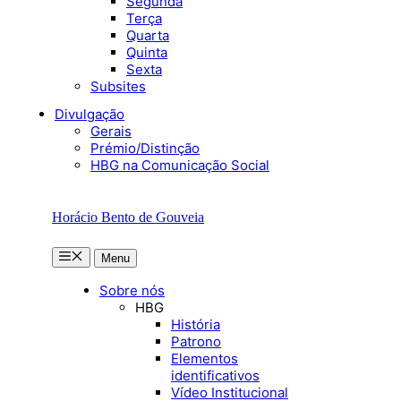
Segunda
Terça
Quarta
Quinta
Sexta
Subsites
Divulgação
Gerais
Prémio/Distinção
HBG na Comunicação Social
Horácio Bento de Gouveia
Menu
Menu
Sobre nós
HBG
História
Patrono
Elementos
identificativos
Vídeo Institucional