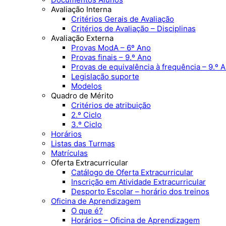
Avaliação Interna
Critérios Gerais de Avaliação
Critérios de Avaliação – Disciplinas
Avaliação Externa
Provas ModA – 6º Ano
Provas finais – 9.º Ano
Provas de equivalência à frequência – 9.º 
Legislação suporte
Modelos
Quadro de Mérito
Critérios de atribuição
2.º Ciclo
3.º Ciclo
Horários
Listas das Turmas
Matrículas
Oferta Extracurricular
Catálogo de Oferta Extracurricular
Inscrição em Atividade Extracurricular
Desporto Escolar – horário dos treinos
Oficina de Aprendizagem
O que é?
Horários – Oficina de Aprendizagem