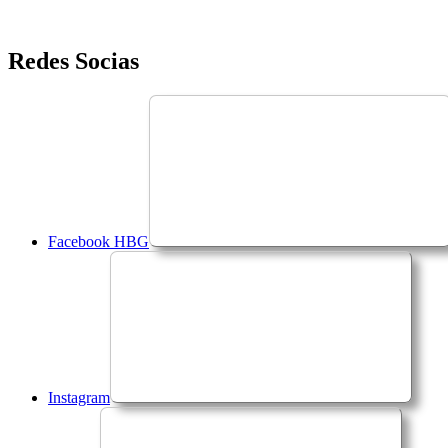
Saltar
Redes Socias
para
o
conteúdo
Facebook HBG
Instagram