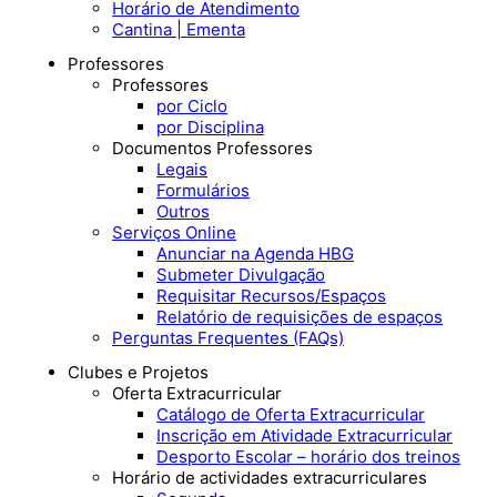
Horário de Atendimento
Cantina | Ementa
Professores
Professores
por Ciclo
por Disciplina
Documentos Professores
Legais
Formulários
Outros
Serviços Online
Anunciar na Agenda HBG
Submeter Divulgação
Requisitar Recursos/Espaços
Relatório de requisições de espaços
Perguntas Frequentes (FAQs)
Clubes e Projetos
Oferta Extracurricular
Catálogo de Oferta Extracurricular
Inscrição em Atividade Extracurricular
Desporto Escolar – horário dos treinos
Horário de actividades extracurriculares