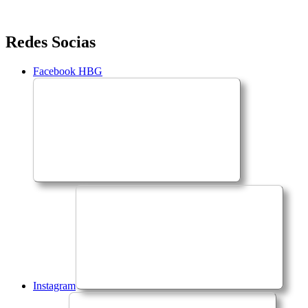
Saltar
Redes Socias
para
o
Facebook HBG
conteúdo
Instagram