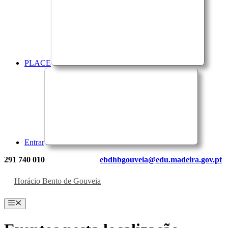
PLACE
Entrar
291 740 010
ebdhbgouveia@edu.madeira.gov.pt
Horácio Bento de Gouveia
Menu