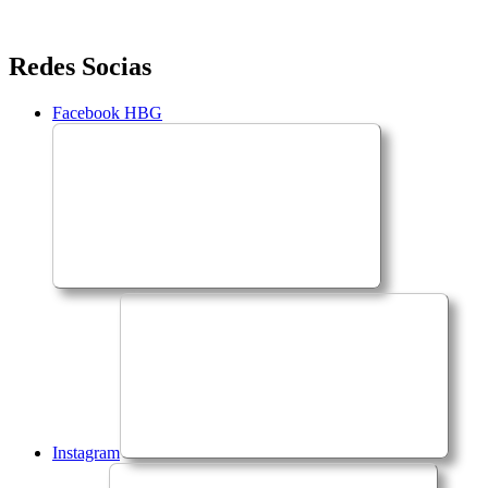
Saltar
Redes Socias
para
o
Facebook HBG
conteúdo
Instagram