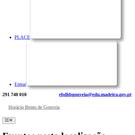
PLACE
Entrar
291 740 010
ebdhbgouveia@edu.madeira.gov.pt
Horácio Bento de Gouveia
Menu