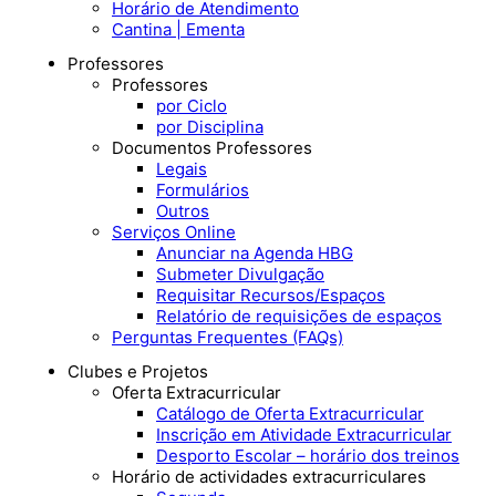
Horário de Atendimento
Cantina | Ementa
Professores
Professores
por Ciclo
por Disciplina
Documentos Professores
Legais
Formulários
Outros
Serviços Online
Anunciar na Agenda HBG
Submeter Divulgação
Requisitar Recursos/Espaços
Relatório de requisições de espaços
Perguntas Frequentes (FAQs)
Clubes e Projetos
Oferta Extracurricular
Catálogo de Oferta Extracurricular
Inscrição em Atividade Extracurricular
Desporto Escolar – horário dos treinos
Horário de actividades extracurriculares