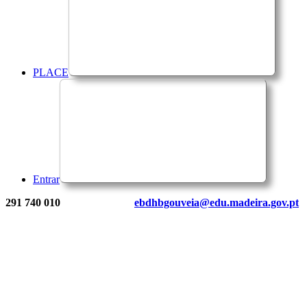
PLACE
Entrar
291 740 010
ebdhbgouveia@edu.madeira.gov.pt