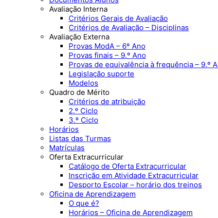
Avaliação Interna
Critérios Gerais de Avaliação
Critérios de Avaliação – Disciplinas
Avaliação Externa
Provas ModA – 6º Ano
Provas finais – 9.º Ano
Provas de equivalência à frequência – 9.º 
Legislação suporte
Modelos
Quadro de Mérito
Critérios de atribuição
2.º Ciclo
3.º Ciclo
Horários
Listas das Turmas
Matrículas
Oferta Extracurricular
Catálogo de Oferta Extracurricular
Inscrição em Atividade Extracurricular
Desporto Escolar – horário dos treinos
Oficina de Aprendizagem
O que é?
Horários – Oficina de Aprendizagem