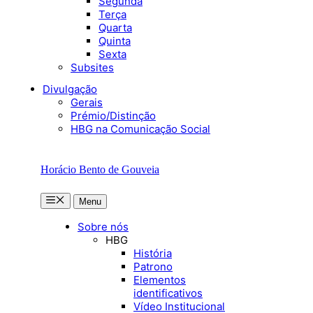
Segunda
Terça
Quarta
Quinta
Sexta
Subsites
Divulgação
Gerais
Prémio/Distinção
HBG na Comunicação Social
Horácio Bento de Gouveia
Menu
Menu
Sobre nós
HBG
História
Patrono
Elementos
identificativos
Vídeo Institucional