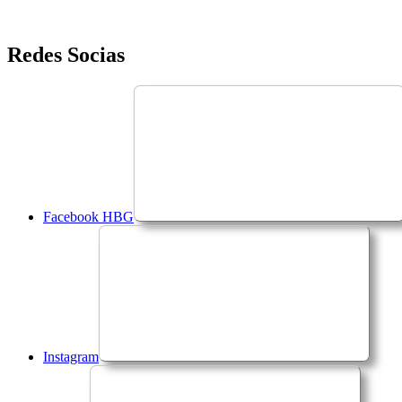
Saltar
Redes Socias
para
o
conteúdo
Facebook HBG
Instagram