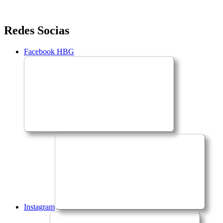
Saltar
Redes Socias
para
o
Facebook HBG
conteúdo
Instagram