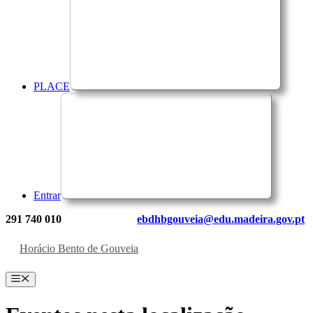
PLACE
Entrar
291 740 010
ebdhbgouveia@edu.madeira.gov.pt
Horácio Bento de Gouveia
Menu