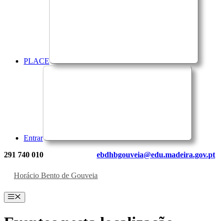
PLACE
Entrar
291 740 010
ebdhbgouveia@edu.madeira.gov.pt
Horácio Bento de Gouveia
Menu