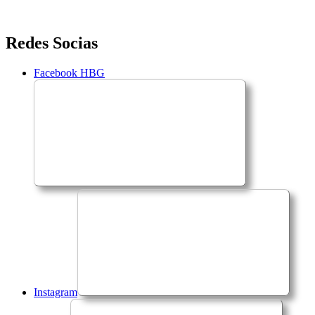
Saltar
Redes Socias
para
o
Facebook HBG
conteúdo
Instagram