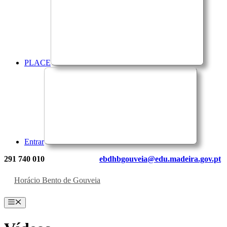
PLACE
Entrar
291 740 010
ebdhbgouveia@edu.madeira.gov.pt
Horácio Bento de Gouveia
Menu