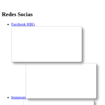
Saltar
Redes Socias
para
o
Facebook HBG
conteúdo
Instagram