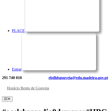
PLACE
Entrar
291 740 010
ebdhbgouveia@edu.madeira.gov.pt
Horácio Bento de Gouveia
Menu