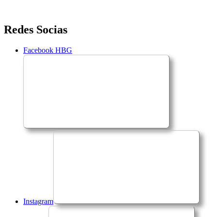
Saltar
Redes Socias
para
o
Facebook HBG
conteúdo
Instagram