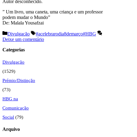
Autor desconhecido.
” Um livro, uma caneta, uma criança e um professor
podem mudar o Mundo”
De: Malala Yousafzai
Categorias
Etiquetas
Divulgação
#acelebrarodia8demarço#HBG
Deixe um comentário
Categorias
Divulgação
(1529)
Prémio/Distinção
(73)
HBG na
Comunicação
Social
(79)
Arquivo