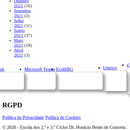
Outubro
2021
(16)
Setembro
2021
(2)
Julho
2021
(11)
Junho
2021
(37)
Maio
2021
(18)
Abril
2021
(3)
e
Unesco
ok
Microsoft Teams
EcoHBG
RGPD
Política de Privacidade
Política de Cookies
© 2026 - Escola dos 2.º e 3.º Ciclos Dr. Horácio Bento de Gouveia