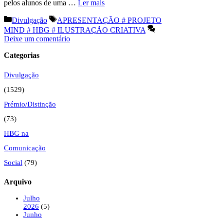
pelos alunos de uma …
Ler mais
Categorias
Etiquetas
Divulgação
APRESENTAÇÃO # PROJETO
MIND # HBG # ILUSTRAÇÃO CRIATIVA
Deixe um comentário
Categorias
Divulgação
(1529)
Prémio/Distinção
(73)
HBG na
Comunicação
Social
(79)
Arquivo
Julho
2026
(5)
Junho