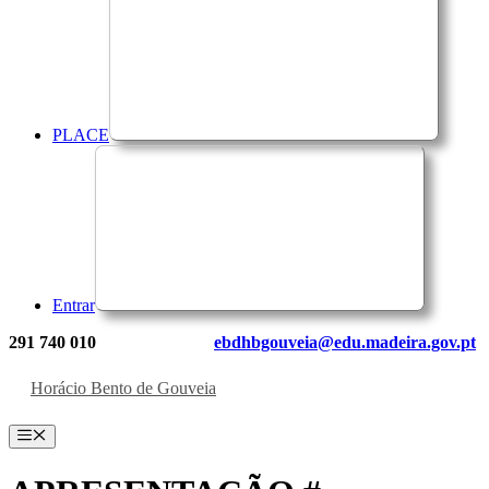
PLACE
Entrar
291 740 010
ebdhbgouveia@edu.madeira.gov.pt
Horácio Bento de Gouveia
Menu