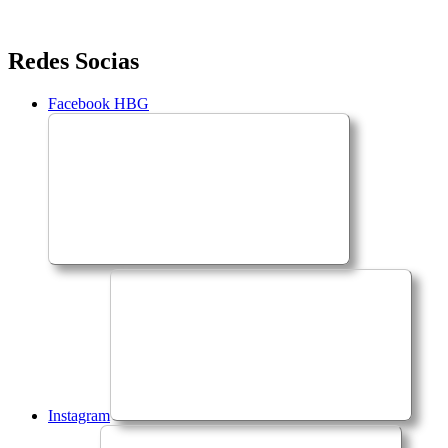
Saltar
Redes Socias
para
o
Facebook HBG
conteúdo
Instagram