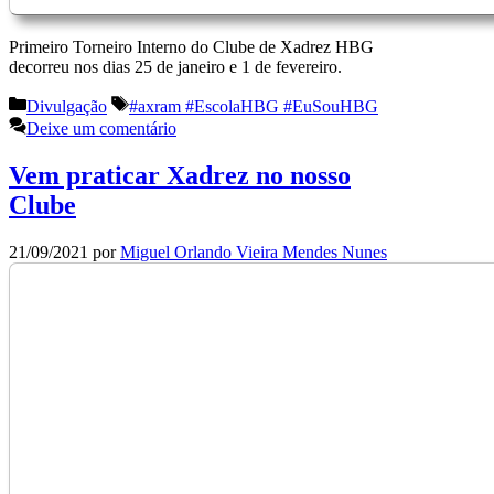
Primeiro Torneiro Interno do Clube de Xadrez HBG
decorreu nos dias 25 de janeiro e 1 de fevereiro.
Categorias
Etiquetas
Divulgação
#axram #EscolaHBG #EuSouHBG
Deixe um comentário
Vem praticar Xadrez no nosso
Clube
21/09/2021
por
Miguel Orlando Vieira Mendes Nunes