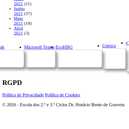
2021
(11)
Junho
2021
(37)
Maio
2021
(18)
Abril
2021
(3)
e
Unesco
ok
Microsoft Teams
EcoHBG
RGPD
Política de Privacidade
Política de Cookies
© 2026 - Escola dos 2.º e 3.º Ciclos Dr. Horácio Bento de Gouveia