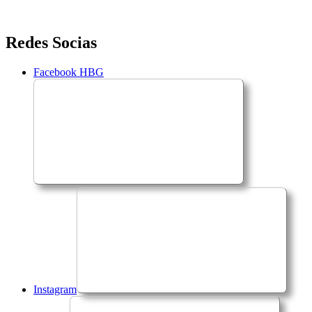
Saltar
Redes Socias
para
o
Facebook HBG
conteúdo
Instagram