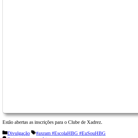
Estão abertas as inscrições para o Clube de Xadrez.
Categorias
Etiquetas
Divulgação
#axram #EscolaHBG #EuSouHBG