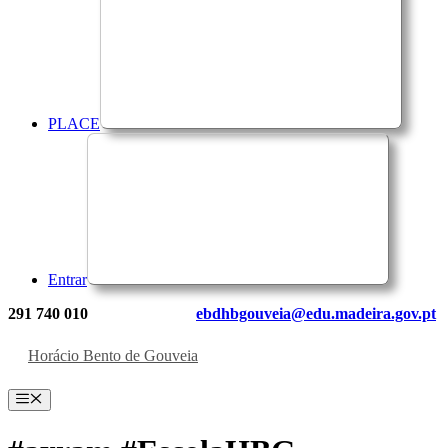
PLACE
Entrar
291 740 010
ebdhbgouveia@edu.madeira.gov.pt
Horácio Bento de Gouveia
Menu