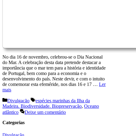
No dia 16 de novembro, celebrou-se o Dia Nacional
do Mar. A celebração desta data pretende destacar a
importância que o mar tem para a história e identidade
de Portugal, bem como para a economia e o
desenvolvimento do país. Neste devir, e com o intuito
de comemorar esta efeméride, nos dias 16 e 17 …
Ler
mais
Categorias
Etiquetas
Divulgação
espécies marinhas da Ilha da
Madeira. Biodiversidade. Biopreservação
,
Oceano
atlântico
Deixe um comentário
Categorias
Divulgação