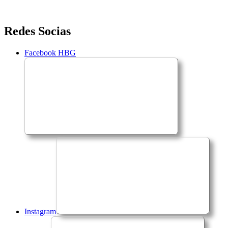
Saltar
Redes Socias
para
o
Facebook HBG
conteúdo
Instagram