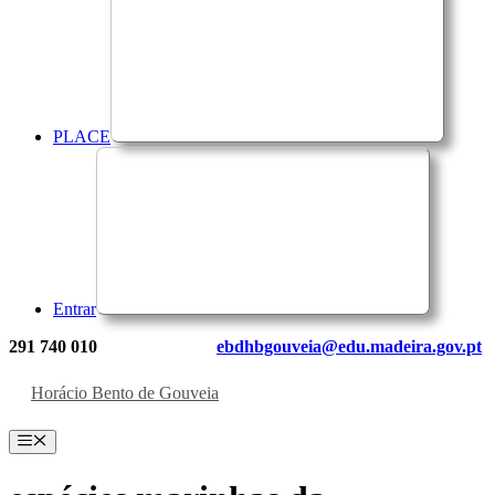
PLACE
Entrar
291 740 010
ebdhbgouveia@edu.madeira.gov.pt
Horácio Bento de Gouveia
Menu