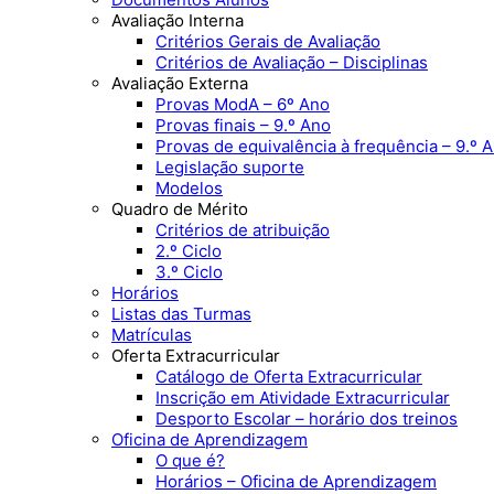
Avaliação Interna
Critérios Gerais de Avaliação
Critérios de Avaliação – Disciplinas
Avaliação Externa
Provas ModA – 6º Ano
Provas finais – 9.º Ano
Provas de equivalência à frequência – 9.º 
Legislação suporte
Modelos
Quadro de Mérito
Critérios de atribuição
2.º Ciclo
3.º Ciclo
Horários
Listas das Turmas
Matrículas
Oferta Extracurricular
Catálogo de Oferta Extracurricular
Inscrição em Atividade Extracurricular
Desporto Escolar – horário dos treinos
Oficina de Aprendizagem
O que é?
Horários – Oficina de Aprendizagem