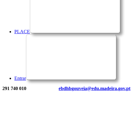
PLACE
Entrar
291 740 010
ebdhbgouveia@edu.madeira.gov.pt