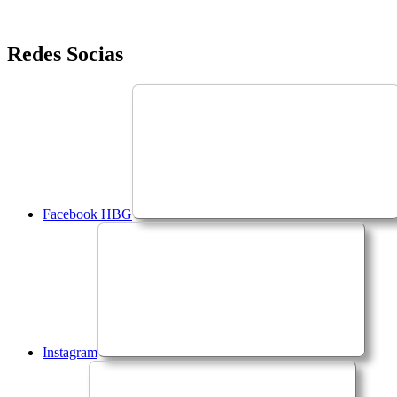
Saltar
Redes Socias
para
o
conteúdo
Facebook HBG
Instagram