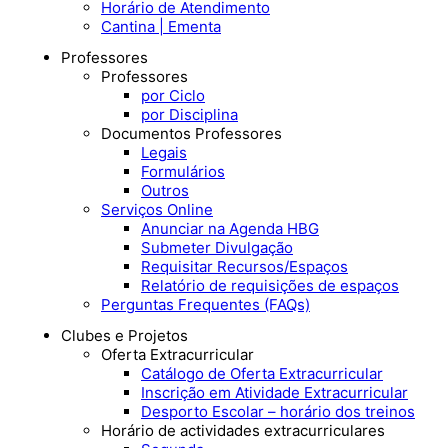
Horário de Atendimento
Cantina | Ementa
Professores
Professores
por Ciclo
por Disciplina
Documentos Professores
Legais
Formulários
Outros
Serviços Online
Anunciar na Agenda HBG
Submeter Divulgação
Requisitar Recursos/Espaços
Relatório de requisições de espaços
Perguntas Frequentes (FAQs)
Clubes e Projetos
Oferta Extracurricular
Catálogo de Oferta Extracurricular
Inscrição em Atividade Extracurricular
Desporto Escolar – horário dos treinos
Horário de actividades extracurriculares