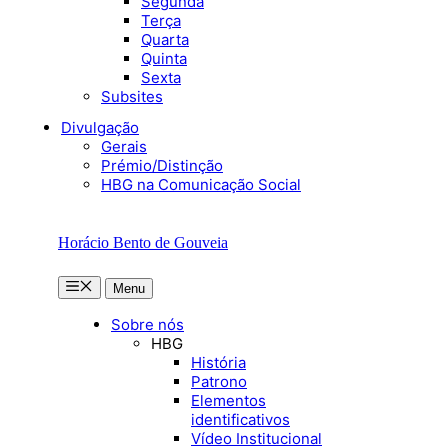
Segunda
Terça
Quarta
Quinta
Sexta
Subsites
Divulgação
Gerais
Prémio/Distinção
HBG na Comunicação Social
Horácio Bento de Gouveia
Menu
Menu
Sobre nós
HBG
História
Patrono
Elementos
identificativos
Vídeo Institucional