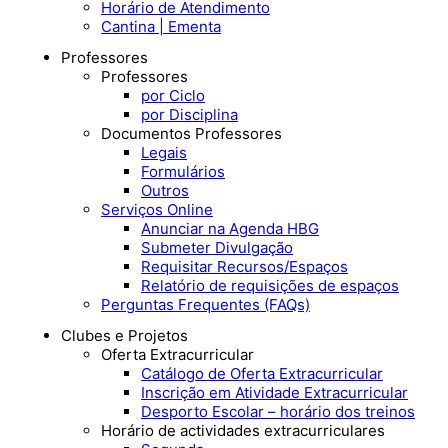
Horário de Atendimento
Cantina | Ementa
Professores
Professores
por Ciclo
por Disciplina
Documentos Professores
Legais
Formulários
Outros
Serviços Online
Anunciar na Agenda HBG
Submeter Divulgação
Requisitar Recursos/Espaços
Relatório de requisições de espaços
Perguntas Frequentes (FAQs)
Clubes e Projetos
Oferta Extracurricular
Catálogo de Oferta Extracurricular
Inscrição em Atividade Extracurricular
Desporto Escolar – horário dos treinos
Horário de actividades extracurriculares