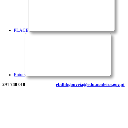
PLACE
Entrar
291 740 010
ebdhbgouveia@edu.madeira.gov.pt