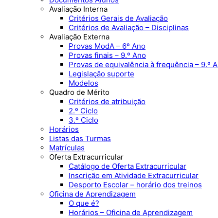
Avaliação Interna
Critérios Gerais de Avaliação
Critérios de Avaliação – Disciplinas
Avaliação Externa
Provas ModA – 6º Ano
Provas finais – 9.º Ano
Provas de equivalência à frequência – 9.º 
Legislação suporte
Modelos
Quadro de Mérito
Critérios de atribuição
2.º Ciclo
3.º Ciclo
Horários
Listas das Turmas
Matrículas
Oferta Extracurricular
Catálogo de Oferta Extracurricular
Inscrição em Atividade Extracurricular
Desporto Escolar – horário dos treinos
Oficina de Aprendizagem
O que é?
Horários – Oficina de Aprendizagem