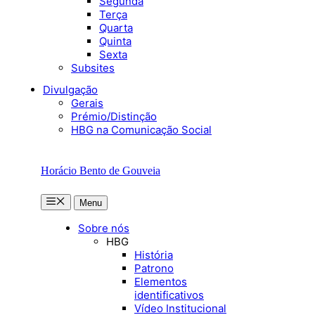
Segunda
Terça
Quarta
Quinta
Sexta
Subsites
Divulgação
Gerais
Prémio/Distinção
HBG na Comunicação Social
Horácio Bento de Gouveia
Menu
Menu
Sobre nós
HBG
História
Patrono
Elementos
identificativos
Vídeo Institucional