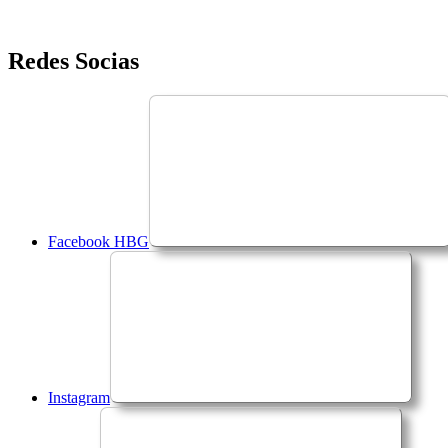
Saltar
Redes Socias
para
o
conteúdo
Facebook HBG
Instagram