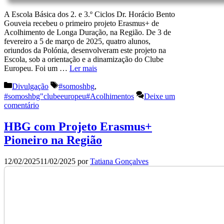
A Escola Básica dos 2. e 3.º Ciclos Dr. Horácio Bento
Gouveia recebeu o primeiro projeto Erasmus+ de
Acolhimento de Longa Duração, na Região. De 3 de
fevereiro a 5 de março de 2025, quatro alunos,
oriundos da Polónia, desenvolveram este projeto na
Escola, sob a orientação e a dinamização do Clube
Europeu. Foi um …
Ler mais
Categorias
Etiquetas
Divulgação
#somoshbg
,
#somoshbg"clubeeuropeu#Acolhimentos
Deixe um
comentário
HBG com Projeto Erasmus+
Pioneiro na Região
12/02/2025
11/02/2025
por
Tatiana Gonçalves