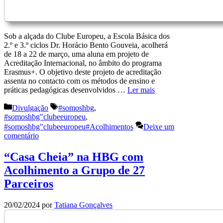
Sob a alçada do Clube Europeu, a Escola Básica dos
2.º e 3.º ciclos Dr. Horácio Bento Gouveia, acolherá
de 18 a 22 de março, uma aluna em projeto de
Acreditação Internacional, no âmbito do programa
Erasmus+. O objetivo deste projeto de acreditação
assenta no contacto com os métodos de ensino e
práticas pedagógicas desenvolvidos …
Ler mais
Categorias
Etiquetas
Divulgação
#somoshbg
,
#somoshbg"clubeeuropeu
,
#somoshbg"clubeeuropeu#Acolhimentos
Deixe um
comentário
“Casa Cheia” na HBG com
Acolhimento a Grupo de 27
Parceiros
20/02/2024
por
Tatiana Gonçalves