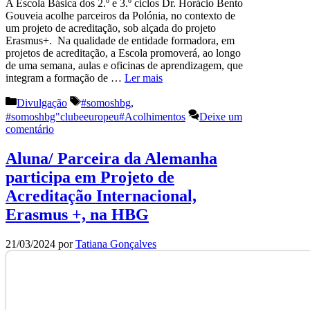
A Escola Básica dos 2.º e 3.º ciclos Dr. Horácio Bento
Gouveia acolhe parceiros da Polónia, no contexto de
um projeto de acreditação, sob alçada do projeto
Erasmus+. Na qualidade de entidade formadora, em
projetos de acreditação, a Escola promoverá, ao longo
de uma semana, aulas e oficinas de aprendizagem, que
integram a formação de …
Ler mais
Categorias
Etiquetas
Divulgação
#somoshbg
,
#somoshbg"clubeeuropeu#Acolhimentos
Deixe um
comentário
Aluna/ Parceira da Alemanha
participa em Projeto de
Acreditação Internacional,
Erasmus +, na HBG
21/03/2024
por
Tatiana Gonçalves