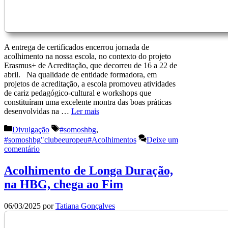
A entrega de certificados encerrou jornada de
acolhimento na nossa escola, no contexto do projeto
Erasmus+ de Acreditação, que decorreu de 16 a 22 de
abril. Na qualidade de entidade formadora, em
projetos de acreditação, a escola promoveu atividades
de cariz pedagógico-cultural e workshops que
constituíram uma excelente montra das boas práticas
desenvolvidas na …
Ler mais
Categorias
Etiquetas
Divulgação
#somoshbg
,
#somoshbg"clubeeuropeu#Acolhimentos
Deixe um
comentário
Acolhimento de Longa Duração,
na HBG, chega ao Fim
06/03/2025
por
Tatiana Gonçalves