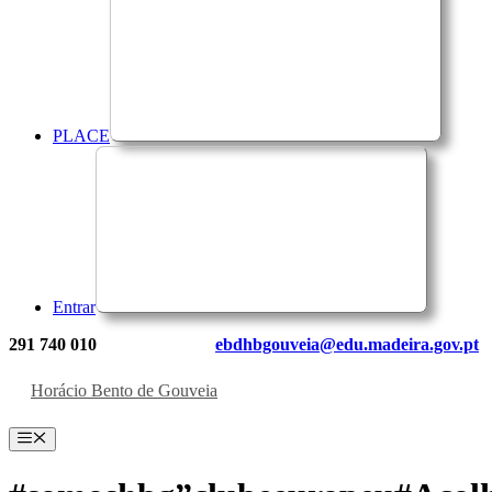
PLACE
Entrar
291 740 010
ebdhbgouveia@edu.madeira.gov.pt
Horácio Bento de Gouveia
Menu