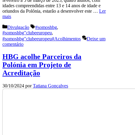
fevereiro a 5 de março de 2025, quatro alunos, com
idades compreendidas entre 13 e 14 anos de idade e
oriundos da Polónia, estarão a desenvolver este …
Ler
mais
Categorias
Etiquetas
Divulgação
#somoshbg
,
#somoshbg"clubeeuropeu
,
#somoshbg"clubeeuropeu#Acolhimentos
Deixe um
comentário
HBG acolhe Parceiros da
Polónia em Projeto de
Acreditação
30/10/2024
por
Tatiana Gonçalves