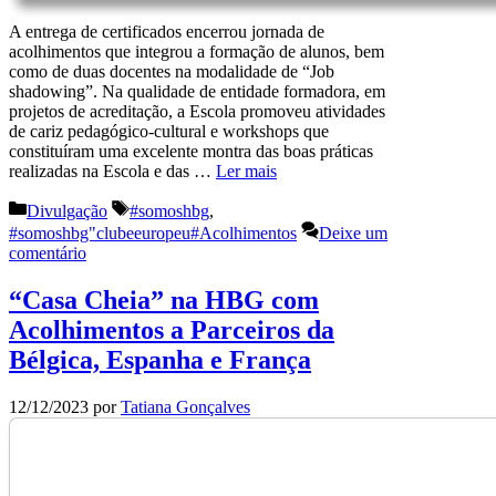
A entrega de certificados encerrou jornada de
acolhimentos que integrou a formação de alunos, bem
como de duas docentes na modalidade de “Job
shadowing”. Na qualidade de entidade formadora, em
projetos de acreditação, a Escola promoveu atividades
de cariz pedagógico-cultural e workshops que
constituíram uma excelente montra das boas práticas
realizadas na Escola e das …
Ler mais
Categorias
Etiquetas
Divulgação
#somoshbg
,
#somoshbg"clubeeuropeu#Acolhimentos
Deixe um
comentário
“Casa Cheia” na HBG com
Acolhimentos a Parceiros da
Bélgica, Espanha e França
12/12/2023
por
Tatiana Gonçalves