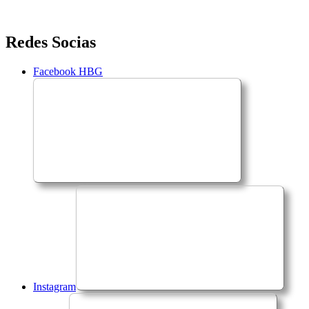
Saltar
Redes Socias
para
o
Facebook HBG
conteúdo
Instagram