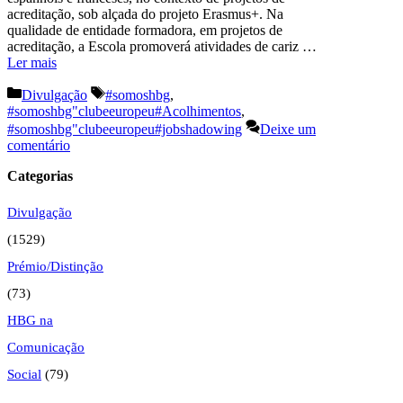
acreditação, sob alçada do projeto Erasmus+. Na
qualidade de entidade formadora, em projetos de
acreditação, a Escola promoverá atividades de cariz …
Ler mais
Categorias
Etiquetas
Divulgação
#somoshbg
,
#somoshbg"clubeeuropeu#Acolhimentos
,
#somoshbg"clubeeuropeu#jobshadowing
Deixe um
comentário
Categorias
Divulgação
(1529)
Prémio/Distinção
(73)
HBG na
Comunicação
Social
(79)