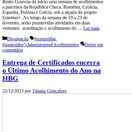
Bento Gouveia dá início uma semana de acolhimentos
a parceiros da República Checa, Roménia, Croácia,
Espanha, Polónia e Grécia, sob a alçada do projeto
Erasmus+. Ao longo da semana de 19 a 23 de
fevereiro, serão promovidas atividades em duas
vertentes: acreditação e acolhimento do …
Ler mais
Categorias
Etiquetas
Divulgação
#somoshbg
,
#somoshbg"clubeeuropeu#Acolhimentos
Deixe um
comentário
Entrega de Certificados encerra
o Último Acolhimento do Ano na
HBG
22/12/2023
por
Tatiana Gonçalves