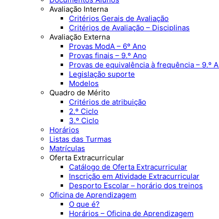
Avaliação Interna
Critérios Gerais de Avaliação
Critérios de Avaliação – Disciplinas
Avaliação Externa
Provas ModA – 6º Ano
Provas finais – 9.º Ano
Provas de equivalência à frequência – 9.º 
Legislação suporte
Modelos
Quadro de Mérito
Critérios de atribuição
2.º Ciclo
3.º Ciclo
Horários
Listas das Turmas
Matrículas
Oferta Extracurricular
Catálogo de Oferta Extracurricular
Inscrição em Atividade Extracurricular
Desporto Escolar – horário dos treinos
Oficina de Aprendizagem
O que é?
Horários – Oficina de Aprendizagem