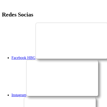
Saltar
Redes Socias
para
o
conteúdo
Facebook HBG
Instagram