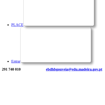
PLACE
Entrar
291 740 010
ebdhbgouveia@edu.madeira.gov.pt