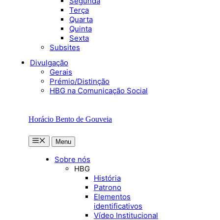
Segunda
Terça
Quarta
Quinta
Sexta
Subsites
Divulgação
Gerais
Prémio/Distinção
HBG na Comunicação Social
Horácio Bento de Gouveia
Menu
Menu
Sobre nós
HBG
História
Patrono
Elementos
identificativos
Vídeo Institucional