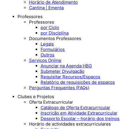
Horário de Atendimento
Cantina | Ementa
Professores
Professores
por Ciclo
por Disciplina
Documentos Professores
Legais
Formulários
Outros
Serviços Online
Anunciar na Agenda HBG
Submeter Divulgação
Requisitar Recursos/Espaços
Relatório de requisições de espaços
Perguntas Frequentes (FAQs)
Clubes e Projetos
Oferta Extracurricular
Catálogo de Oferta Extracurricular
Inscrição em Atividade Extracurricular
Desporto Escolar – horário dos treinos
Horário de actividades extracurriculares