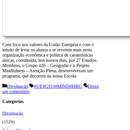
Com foco nos valores da União Europeia e com o
intuito de levar os alunos a se reverem mais nesta
organização económica e política de caraterísticas
únicas, constituída, nos nossos dias, por 27 Estados-
Membros, o Grupo 420 – Geografia e o Projeto
Mindfulness – Atenção Plena, desenvolveram um
programa, que decorreu na nossa Escola.
Categorias
Etiquetas
Divulgação
#UE#GEO#MIND#HBG
Deixe
um comentário
Categorias
Divulgação
(1529)