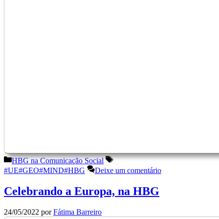
Categorias
Etiquetas
HBG na Comunicação Social
#UE#GEO#MIND#HBG
Deixe um comentário
Celebrando a Europa, na HBG
24/05/2022
por
Fátima Barreiro