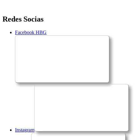
Saltar
Redes Socias
para
o
Facebook HBG
conteúdo
Instagram