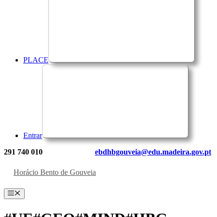
PLACE
Entrar
291 740 010
ebdhbgouveia@edu.madeira.gov.pt
Horácio Bento de Gouveia
Menu