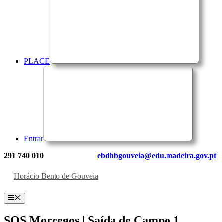
PLACE
Entrar
291 740 010
ebdhbgouveia@edu.madeira.gov.pt
Horácio Bento de Gouveia
Menu
SOS Morcegos | Saída de Campo 1