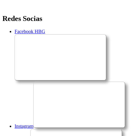
Saltar
Redes Socias
para
o
Facebook HBG
conteúdo
Instagram