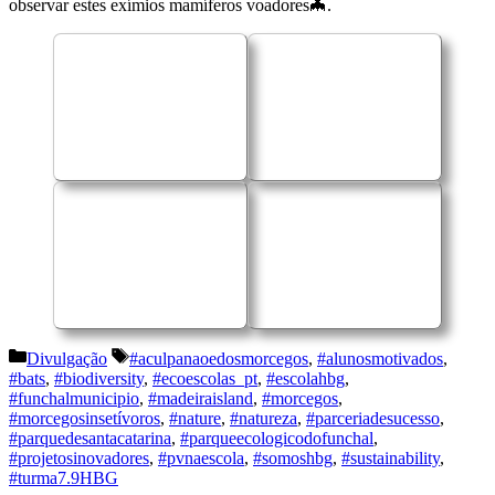
observar estes exímios mamíferos voadores🦇.
Categorias
Etiquetas
Divulgação
#aculpanaoedosmorcegos
,
#alunosmotivados
,
#bats
,
#biodiversity
,
#ecoescolas_pt
,
#escolahbg
,
#funchalmunicipio
,
#madeiraisland
,
#morcegos
,
#morcegosinsetívoros
,
#nature
,
#natureza
,
#parceriadesucesso
,
#parquedesantacatarina
,
#parqueecologicodofunchal
,
#projetosinovadores
,
#pvnaescola
,
#somoshbg
,
#sustainability
,
#turma7.9HBG