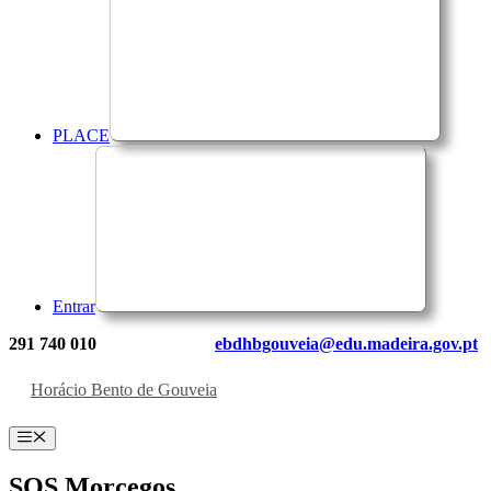
PLACE
Entrar
291 740 010
ebdhbgouveia@edu.madeira.gov.pt
Horácio Bento de Gouveia
Menu
SOS Morcegos