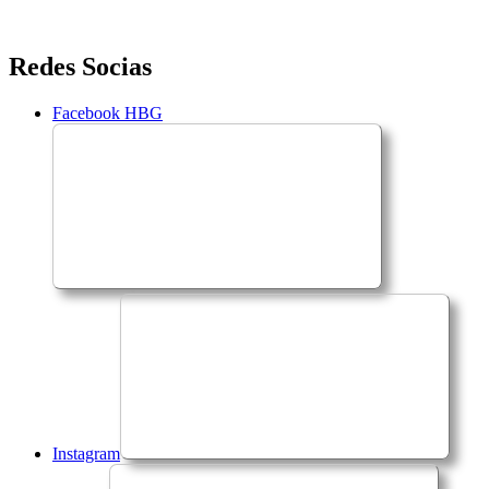
Saltar
Redes Socias
para
o
Facebook HBG
conteúdo
Instagram